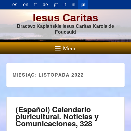
es
en
fr
de
pt
it
nl
pl
Iesus Caritas
Bractwo Kapłańskie Iesus Caritas Karola de
Foucauld
Menu
MIESIĄC:
LISTOPADA 2022
(Español) Calendario
pluricultural. Noticias y
Comunicaciones, 328