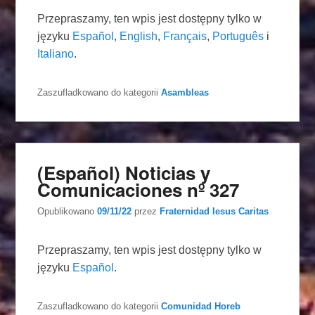
Przepraszamy, ten wpis jest dostępny tylko w
języku
Español
,
English
,
Français
,
Português
i
Italiano
.
Zaszufladkowano do kategorii
Asambleas
(Español) Noticias y
Comunicaciones nº 327
Opublikowano
09/11/22
przez
Fraternidad Iesus Caritas
Przepraszamy, ten wpis jest dostępny tylko w
języku
Español
.
Zaszufladkowano do kategorii
Comunidad Horeb