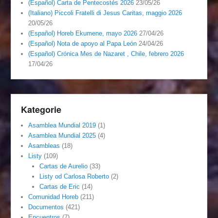
(Español) Carta de Pentecostés 2026
23/05/26
(Italiano) Piccoli Fratelli di Jesus Caritas, maggio 2026
20/05/26
(Español) Horeb Ekumene, mayo 2026
27/04/26
(Español) Nota de apoyo al Papa León
24/04/26
(Español) Crónica Mes de Nazaret , Chile, febrero 2026
17/04/26
Kategorie
Asamblea Mundial 2019
(1)
Asamblea Mundial 2025
(4)
Asambleas
(18)
Listy
(109)
Cartas de Aurelio
(33)
Listy od Carlosa Roberto
(2)
Cartas de Eric
(14)
Comunidad Horeb
(211)
Documentos
(421)
Encuentros
(7)