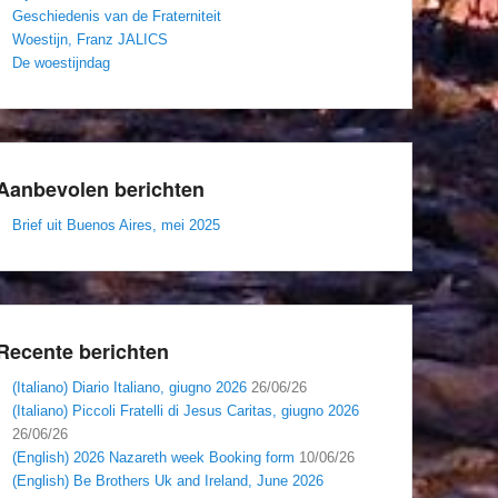
Geschiedenis van de Fraterniteit
Woestijn, Franz JALICS
De woestijndag
Aanbevolen berichten
Brief uit Buenos Aires, mei 2025
Recente berichten
(Italiano) Diario Italiano, giugno 2026
26/06/26
(Italiano) Piccoli Fratelli di Jesus Caritas, giugno 2026
26/06/26
(English) 2026 Nazareth week Booking form
10/06/26
(English) Be Brothers Uk and Ireland, June 2026