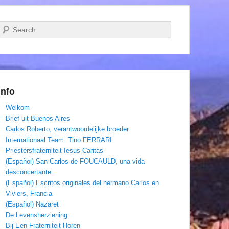
Zoeken
Info
Welkom
Brief uit Buenos Aires
Carlos Roberto, verantwoordelijke broeder
Internationaal Team. Tino FERRARI
Priestersfraterniteit Iesus Caritas
(Español) San Carlos de FOUCAULD, una vida
desconcertante
(Español) Escritos originales del hermano Carlos en
Viviers, Francia
(Español) Nazaret
De Levensherziening
Bij Een Fraterniteit Horen