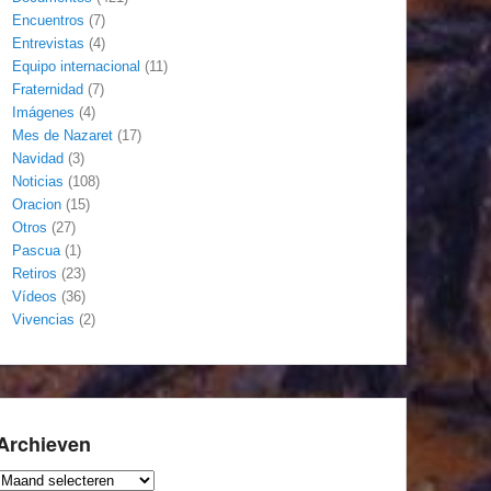
Encuentros
(7)
Entrevistas
(4)
Equipo internacional
(11)
Fraternidad
(7)
Imágenes
(4)
Mes de Nazaret
(17)
Navidad
(3)
Noticias
(108)
Oracion
(15)
Otros
(27)
Pascua
(1)
Retiros
(23)
Vídeos
(36)
Vivencias
(2)
Archieven
Archieven