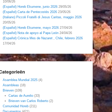
10/06/26
(Español) Horeb Ekumene, junio 2026
29/05/26
(Español) Carta de Pentecostés 2026
23/05/26
(Italiano) Piccoli Fratelli di Jesus Caritas, maggio 2026
20/05/26
(Español) Horeb Ekumene, mayo 2026
27/04/26
(Español) Nota de apoyo al Papa León
24/04/26
(Español) Crónica Mes de Nazaret , Chile, febrero 2026
17/04/26
Categorieën
Asamblea Mundial 2025
(4)
Asambleas
(18)
Brieven
(109)
Cartas de Aurelio
(33)
Brieven van Carlos Roberto
(2)
Comunidad Horeb
(211)
Documentos
(421)