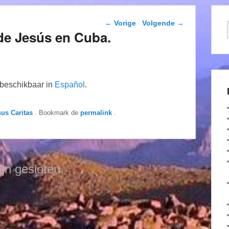
Berichtnavigatie
←
Vorige
Volgende
→
de Jesús en Cuba.
n beschikbaar in
Español
.
sus Caritas
. Bookmark de
permalink
.
ijn gesloten.