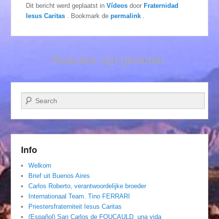
Dit bericht werd geplaatst in
Vídeos
door
Fraternidad
Iesus Caritas
. Bookmark de
permalink
.
Reacties zijn gesloten.
Zoeken
Info
Welkom
Brief uit Buenos Aires
Carlos Roberto, verantwoordelijke broeder
Internationaal Team. Tino FERRARI
Priestersfraterniteit Iesus Caritas
(Español) San Carlos de FOUCAULD, una vida