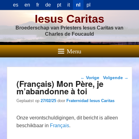
es
en
fr
de
pt
it
nl
pl
Iesus Caritas
Broederschap van Priesters Iesus Caritas van
Charles de Foucauld
Menu
Berichtnavigatie
←
Vorige
Volgende
→
(Français) Mon Père, je
m’abandonne à toi
Geplaatst op
27/02/25
door
Fraternidad Iesus Caritas
Onze verontschuldigingen, dit bericht is alleen
beschikbaar in
Français
.