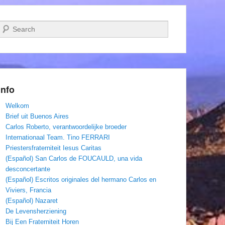
Zoeken
Info
Welkom
Brief uit Buenos Aires
Carlos Roberto, verantwoordelijke broeder
Internationaal Team. Tino FERRARI
Priestersfraterniteit Iesus Caritas
(Español) San Carlos de FOUCAULD, una vida
desconcertante
(Español) Escritos originales del hermano Carlos en
Viviers, Francia
(Español) Nazaret
De Levensherziening
Bij Een Fraterniteit Horen