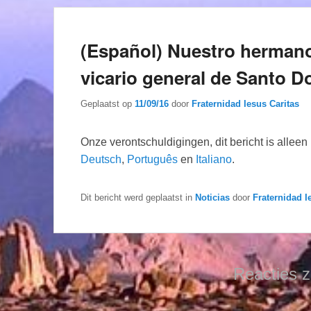
(Español) Nuestro herma
vicario general de Santo 
Geplaatst op
11/09/16
door
Fraternidad Iesus Caritas
Onze verontschuldigingen, dit bericht is allee
Deutsch
,
Português
en
Italiano
.
Dit bericht werd geplaatst in
Noticias
door
Fraternidad I
Reacties z