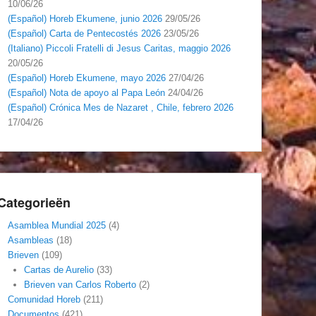
10/06/26
(Español) Horeb Ekumene, junio 2026
29/05/26
(Español) Carta de Pentecostés 2026
23/05/26
(Italiano) Piccoli Fratelli di Jesus Caritas, maggio 2026
20/05/26
(Español) Horeb Ekumene, mayo 2026
27/04/26
(Español) Nota de apoyo al Papa León
24/04/26
(Español) Crónica Mes de Nazaret , Chile, febrero 2026
17/04/26
Categorieën
Asamblea Mundial 2025
(4)
Asambleas
(18)
Brieven
(109)
Cartas de Aurelio
(33)
Brieven van Carlos Roberto
(2)
Comunidad Horeb
(211)
Documentos
(421)