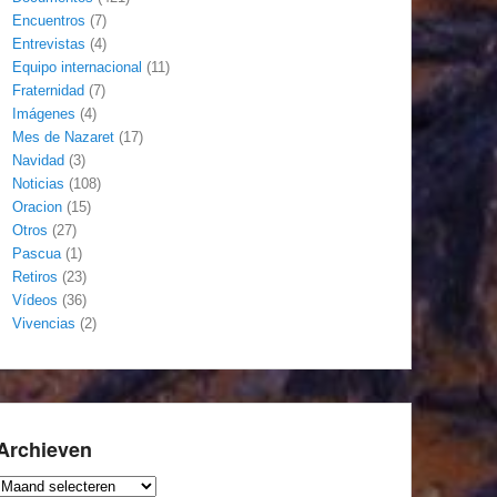
Encuentros
(7)
Entrevistas
(4)
Equipo internacional
(11)
Fraternidad
(7)
Imágenes
(4)
Mes de Nazaret
(17)
Navidad
(3)
Noticias
(108)
Oracion
(15)
Otros
(27)
Pascua
(1)
Retiros
(23)
Vídeos
(36)
Vivencias
(2)
Archieven
Archieven