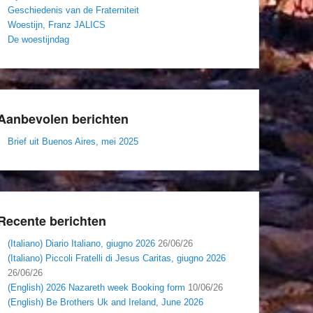
Geschiedenis van de Fraterniteit
Woestijn, Franz JALICS
De woestijndag
Aanbevolen berichten
Brief uit Buenos Aires, mei 2025
Recente berichten
(Italiano) Diario Italiano, giugno 2026
26/06/26
(Italiano) Piccoli Fratelli di Jesus Caritas, giugno 2026
26/06/26
(English) 2026 Nazareth week Booking form
10/06/26
(English) Be Brothers Uk and Ireland, June 2026