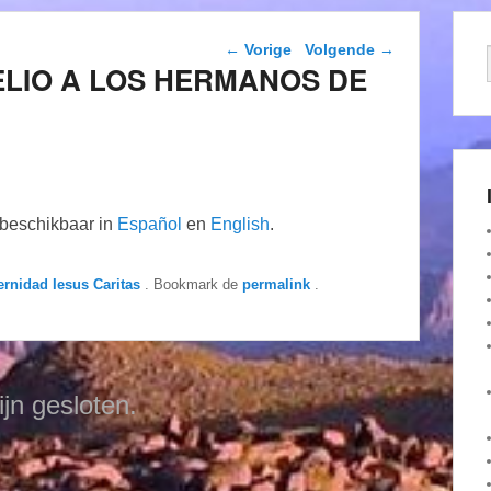
Berichtnavigatie
←
Vorige
Volgende
→
RELIO A LOS HERMANOS DE
n beschikbaar in
Español
en
English
.
ernidad Iesus Caritas
. Bookmark de
permalink
.
ijn gesloten.