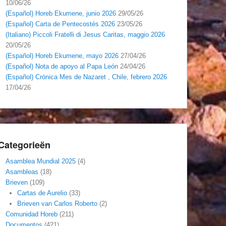
10/06/26
(Español) Horeb Ekumene, junio 2026
29/05/26
(Español) Carta de Pentecostés 2026
23/05/26
(Italiano) Piccoli Fratelli di Jesus Caritas, maggio 2026
20/05/26
(Español) Horeb Ekumene, mayo 2026
27/04/26
(Español) Nota de apoyo al Papa León
24/04/26
(Español) Crónica Mes de Nazaret , Chile, febrero 2026
17/04/26
Categorieën
Asamblea Mundial 2025
(4)
Asambleas
(18)
Brieven
(109)
Cartas de Aurelio
(33)
Brieven van Carlos Roberto
(2)
Comunidad Horeb
(211)
Documentos
(421)