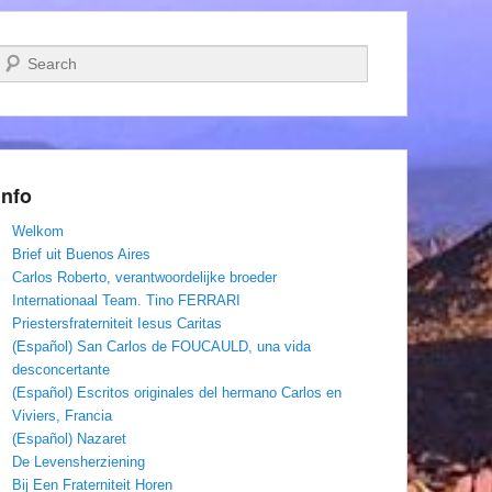
Zoeken
Info
Welkom
Brief uit Buenos Aires
Carlos Roberto, verantwoordelijke broeder
Internationaal Team. Tino FERRARI
Priestersfraterniteit Iesus Caritas
(Español) San Carlos de FOUCAULD, una vida
desconcertante
(Español) Escritos originales del hermano Carlos en
Viviers, Francia
(Español) Nazaret
De Levensherziening
Bij Een Fraterniteit Horen