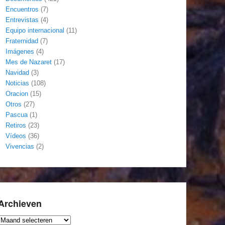
Encuentros
(7)
Entrevistas
(4)
Equipo internacional
(11)
Fraternidad
(7)
Imágenes
(4)
Mes de Nazaret
(17)
Navidad
(3)
Noticias
(108)
Oracion
(15)
Otros
(27)
Pascua
(1)
Retiros
(23)
Vídeos
(36)
Vivencias
(2)
Archieven
Archieven