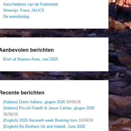
Geschiedenis van de Fraterniteit
Woestijn, Franz JALICS
De woestijndag
Aanbevolen berichten
Brief uit Buenos Aires, mei 2025
Recente berichten
(Italiano) Diario Italiano, giugno 2026
26/06/26
(Italiano) Piccoli Fratelli di Jesus Caritas, giugno 2026
26/06/26
(English) 2026 Nazareth week Booking form
10/06/26
(English) Be Brothers Uk and Ireland, June 2026