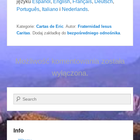
języku
Español
,
English
,
Français
,
Deutsch
,
Português
,
Italiano
i
Nederlands
.
Kategorie:
Cartas de Eric
. Autor:
Fraternidad Iesus
Caritas
. Dodaj zakładkę do
bezpośredniego odnośnika
.
Możliwość komentowania została
wyłączona.
Szukaj
Info