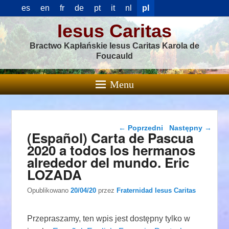
es
en
fr
de
pt
it
nl
pl
Iesus Caritas
Bractwo Kapłańskie Iesus Caritas Karola de
Foucauld
Menu
Nawigacja wpisu
←
Poprzedni
Następny
→
(Español) Carta de Pascua
2020 a todos los hermanos
alrededor del mundo. Eric
LOZADA
Opublikowano
20/04/20
przez
Fraternidad Iesus Caritas
Przepraszamy, ten wpis jest dostępny tylko w