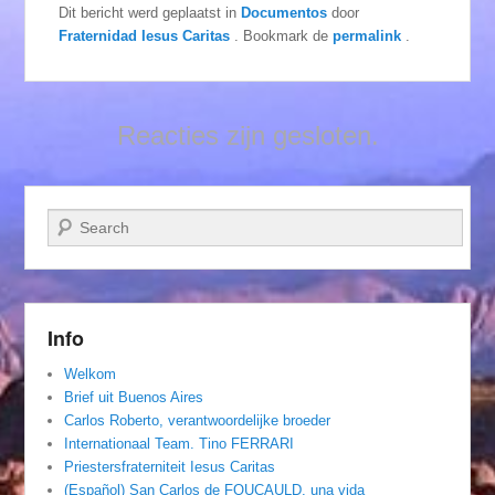
Dit bericht werd geplaatst in
Documentos
door
Fraternidad Iesus Caritas
. Bookmark de
permalink
.
Reacties zijn gesloten.
Zoeken
Info
Welkom
Brief uit Buenos Aires
Carlos Roberto, verantwoordelijke broeder
Internationaal Team. Tino FERRARI
Priestersfraterniteit Iesus Caritas
(Español) San Carlos de FOUCAULD, una vida