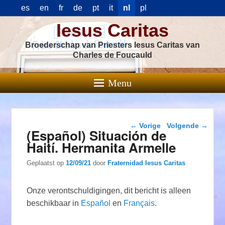
es
en
fr
de
pt
it
nl
pl
Iesus Caritas
Broederschap van Priesters Iesus Caritas van
Charles de Foucauld
Menu
Berichtnavigatie
←
Vorige
Volgende
→
(Español) Situación de
Haití. Hermanita Armelle
Geplaatst op
12/09/21
door
Fraternidad Iesus Caritas
Onze verontschuldigingen, dit bericht is alleen
beschikbaar in
Español
en
Français
.