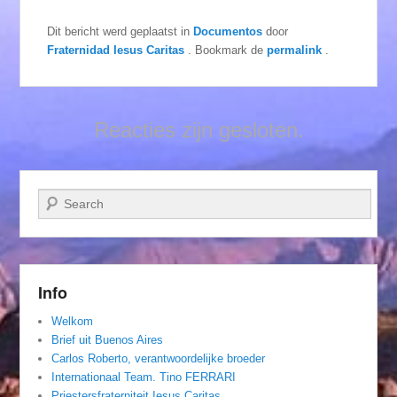
Dit bericht werd geplaatst in
Documentos
door
Fraternidad Iesus Caritas
. Bookmark de
permalink
.
Reacties zijn gesloten.
Zoeken
Info
Welkom
Brief uit Buenos Aires
Carlos Roberto, verantwoordelijke broeder
Internationaal Team. Tino FERRARI
Priestersfraterniteit Iesus Caritas