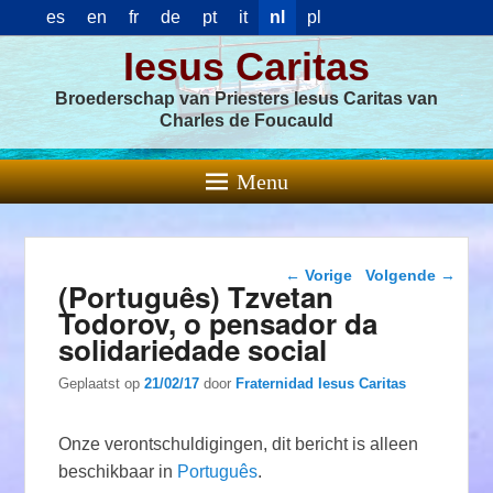
es
en
fr
de
pt
it
nl
pl
Iesus Caritas
Broederschap van Priesters Iesus Caritas van
Charles de Foucauld
Menu
Berichtnavigatie
←
Vorige
Volgende
→
(Português) Tzvetan
Todorov, o pensador da
solidariedade social
Geplaatst op
21/02/17
door
Fraternidad Iesus Caritas
Onze verontschuldigingen, dit bericht is alleen
beschikbaar in
Português
.