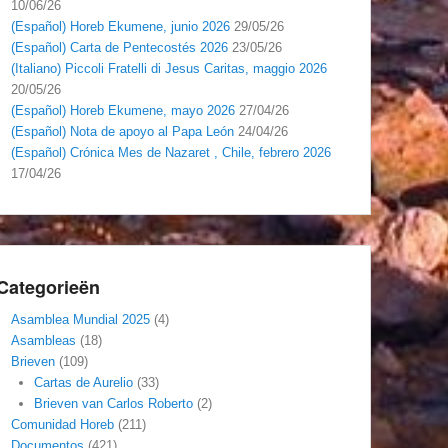
10/06/26
(Español) Horeb Ekumene, junio 2026
29/05/26
(Español) Carta de Pentecostés 2026
23/05/26
(Italiano) Piccoli Fratelli di Jesus Caritas, maggio 2026
20/05/26
(Español) Horeb Ekumene, mayo 2026
27/04/26
(Español) Nota de apoyo al Papa León
24/04/26
(Español) Crónica Mes de Nazaret , Chile, febrero 2026
17/04/26
Categorieën
Asamblea Mundial 2025
(4)
Asambleas
(18)
Brieven
(109)
Cartas de Aurelio
(33)
Brieven van Carlos Roberto
(2)
Comunidad Horeb
(211)
Documentos
(421)