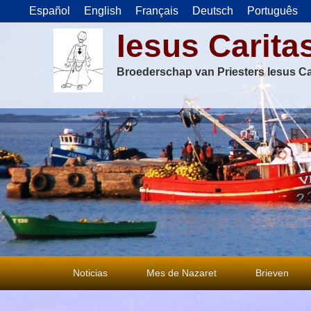
Español
English
Français
Deutsch
Português
Iesus Carita
Broederschap van Priesters Iesus Ca
Primair
Noticias
Mes de Nazaret
Brieven
menu