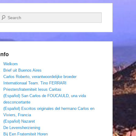
Zoeken
Info
Welkom
Brief uit Buenos Aires
Carlos Roberto, verantwoordelijke broeder
Internationaal Team. Tino FERRARI
Priestersfraterniteit Iesus Caritas
(Español) San Carlos de FOUCAULD, una vida
desconcertante
(Español) Escritos originales del hermano Carlos en
Viviers, Francia
(Español) Nazaret
De Levensherziening
Bij Een Fraterniteit Horen