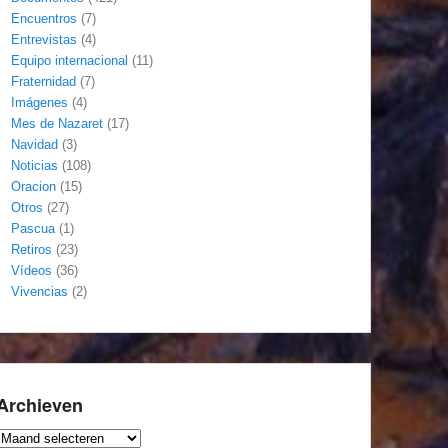
Encuentros
(7)
Entrevistas
(4)
Equipo internacional
(11)
Fraternidad
(7)
Imágenes
(4)
Mes de Nazaret
(17)
Navidad
(3)
Noticias
(108)
Oracion
(15)
Otros
(27)
Pascua
(1)
Retiros
(23)
Vídeos
(36)
Vivencias
(2)
Archieven
Archieven