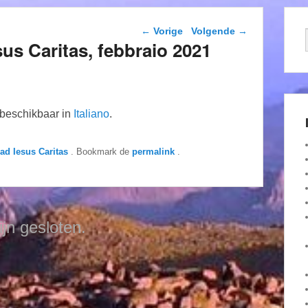
Berichtnavigatie
←
Vorige
Volgende
→
esus Caritas, febbraio 2021
n beschikbaar in
Italiano
.
dad Iesus Caritas
. Bookmark de
permalink
.
ijn gesloten.