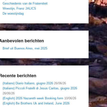
Geschiedenis van de Fraterniteit
Woestijn, Franz JALICS
De woestijndag
Aanbevolen berichten
Brief uit Buenos Aires, mei 2025
Recente berichten
(Italiano) Diario Italiano, giugno 2026
26/06/26
(Italiano) Piccoli Fratelli di Jesus Caritas, giugno 2026
26/06/26
(English) 2026 Nazareth week Booking form
10/06/26
(English) Be Brothers Uk and Ireland, June 2026