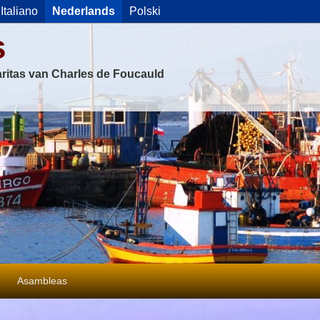
Italiano
Nederlands
Polski
s
ritas van Charles de Foucauld
Asambleas