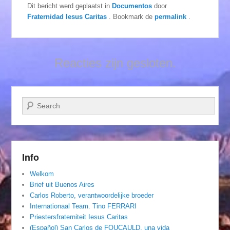
Dit bericht werd geplaatst in
Documentos
door
Fraternidad Iesus Caritas
. Bookmark de
permalink
.
Reacties zijn gesloten.
Zoeken
Info
Welkom
Brief uit Buenos Aires
Carlos Roberto, verantwoordelijke broeder
Internationaal Team. Tino FERRARI
Priestersfraterniteit Iesus Caritas
(Español) San Carlos de FOUCAULD, una vida