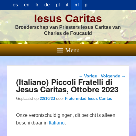
es
en
fr
de
pt
it
nl
pl
Iesus Caritas
Broederschap van Priesters Iesus Caritas van
Charles de Foucauld
Menu
Berichtnavigatie
←
Vorige
Volgende
→
(Italiano) Piccoli Fratelli di
Jesus Caritas, Ottobre 2023
Geplaatst op
22/10/23
door
Fraternidad Iesus Caritas
Onze verontschuldigingen, dit bericht is alleen
beschikbaar in
Italiano
.