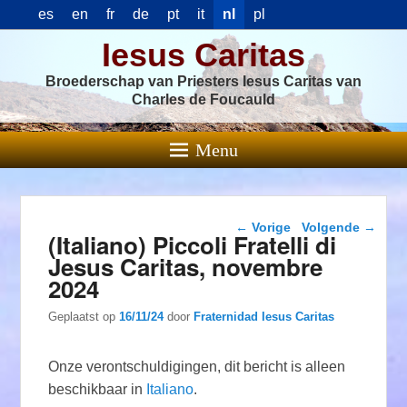
es
en
fr
de
pt
it
nl
pl
Iesus Caritas
Broederschap van Priesters Iesus Caritas van
Charles de Foucauld
Menu
Berichtnavigatie
←
Vorige
Volgende
→
(Italiano) Piccoli Fratelli di
Jesus Caritas, novembre
2024
Geplaatst op
16/11/24
door
Fraternidad Iesus Caritas
Onze verontschuldigingen, dit bericht is alleen
beschikbaar in
Italiano
.