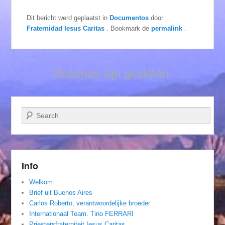
Dit bericht werd geplaatst in
Documentos
door
Fraternidad Iesus Caritas
. Bookmark de
permalink
.
Reacties zijn gesloten.
Zoeken
Info
Welkom
Brief uit Buenos Aires
Carlos Roberto, verantwoordelijke broeder
Internationaal Team. Tino FERRARI
Priestersfraterniteit Iesus Caritas