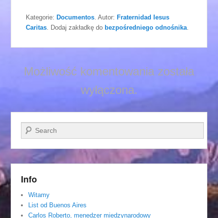
Kategorie:
Documentos
. Autor:
Fraternidad Iesus
Caritas
. Dodaj zakładkę do
bezpośredniego odnośnika
.
Możliwość komentowania została
wyłączona.
Szukaj
Info
Witamy
List od Buenos Aires
Carlos Roberto, menedzer miedzynarodowy