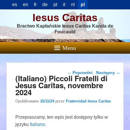
es
en
fr
de
pt
it
nl
pl
Iesus Caritas
Bractwo Kapłańskie Iesus Caritas Karola de
Foucauld
Menu
Nawigacja wpisu
←
Poprzedni
Następny
→
(Italiano) Piccoli Fratelli di
Jesus Caritas, novembre
2024
Opublikowano
16/11/24
przez
Fraternidad Iesus Caritas
Przepraszamy, ten wpis jest dostępny tylko w
języku
Italiano
.