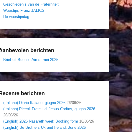
Geschiedenis van de Fraterniteit
Woestijn, Franz JALICS
De woestijndag
Aanbevolen berichten
Brief uit Buenos Aires, mei 2025
Recente berichten
(Italiano) Diario Italiano, giugno 2026
26/06/26
(Italiano) Piccoli Fratelli di Jesus Caritas, giugno 2026
26/06/26
(English) 2026 Nazareth week Booking form
10/06/26
(English) Be Brothers Uk and Ireland, June 2026