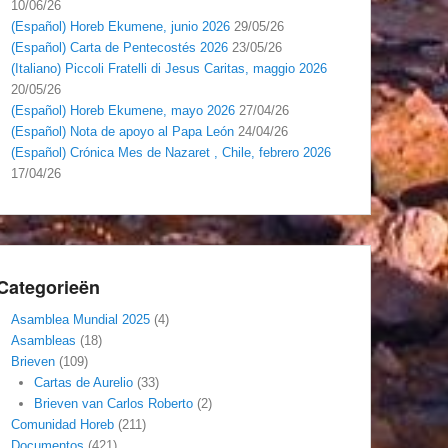
10/06/26
(Español) Horeb Ekumene, junio 2026
29/05/26
(Español) Carta de Pentecostés 2026
23/05/26
(Italiano) Piccoli Fratelli di Jesus Caritas, maggio 2026
20/05/26
(Español) Horeb Ekumene, mayo 2026
27/04/26
(Español) Nota de apoyo al Papa León
24/04/26
(Español) Crónica Mes de Nazaret , Chile, febrero 2026
17/04/26
Categorieën
Asamblea Mundial 2025
(4)
Asambleas
(18)
Brieven
(109)
Cartas de Aurelio
(33)
Brieven van Carlos Roberto
(2)
Comunidad Horeb
(211)
Documentos
(421)