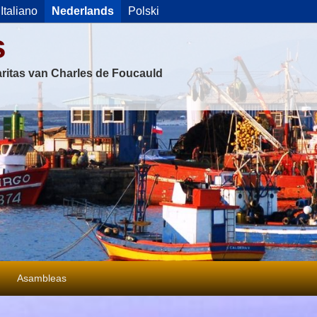
Italiano
Nederlands
Polski
s
ritas van Charles de Foucauld
Asambleas