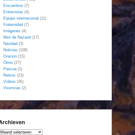
Encuentros
(7)
Entrevistas
(4)
Equipo internacional
(11)
Fraternidad
(7)
Imágenes
(4)
Mes de Nazaret
(17)
Navidad
(3)
Noticias
(108)
Oracion
(15)
Otros
(27)
Pascua
(1)
Retiros
(23)
Vídeos
(36)
Vivencias
(2)
Archieven
Archieven