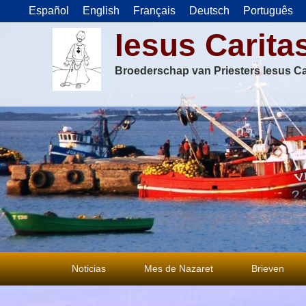
Español
English
Français
Deutsch
Português
Iesus Carita
Broederschap van Priesters Iesus Ca
Primair
Noticias
Mes de Nazaret
Brieven
menu