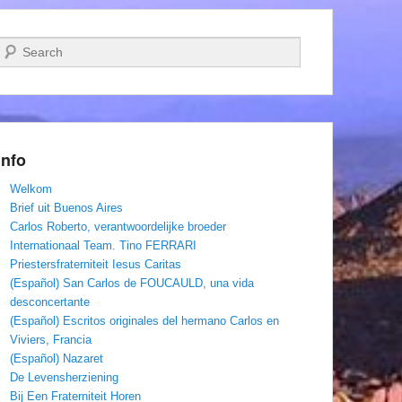
Zoeken
Info
Welkom
Brief uit Buenos Aires
Carlos Roberto, verantwoordelijke broeder
Internationaal Team. Tino FERRARI
Priestersfraterniteit Iesus Caritas
(Español) San Carlos de FOUCAULD, una vida
desconcertante
(Español) Escritos originales del hermano Carlos en
Viviers, Francia
(Español) Nazaret
De Levensherziening
Bij Een Fraterniteit Horen