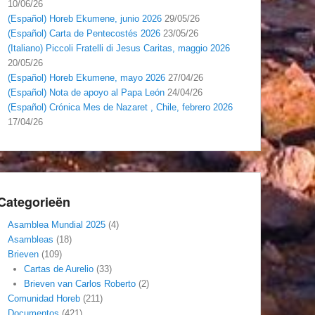
10/06/26
(Español) Horeb Ekumene, junio 2026
29/05/26
(Español) Carta de Pentecostés 2026
23/05/26
(Italiano) Piccoli Fratelli di Jesus Caritas, maggio 2026
20/05/26
(Español) Horeb Ekumene, mayo 2026
27/04/26
(Español) Nota de apoyo al Papa León
24/04/26
(Español) Crónica Mes de Nazaret , Chile, febrero 2026
17/04/26
Categorieën
Asamblea Mundial 2025
(4)
Asambleas
(18)
Brieven
(109)
Cartas de Aurelio
(33)
Brieven van Carlos Roberto
(2)
Comunidad Horeb
(211)
Documentos
(421)