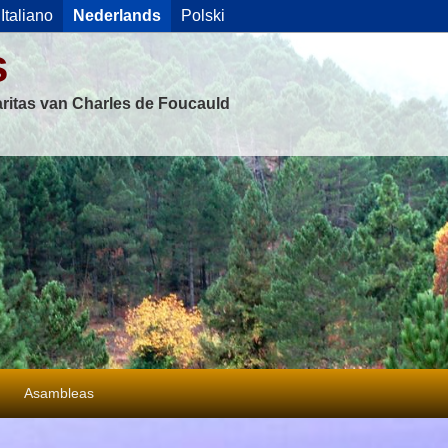
Italiano
Nederlands
Polski
s
ritas van Charles de Foucauld
Asambleas