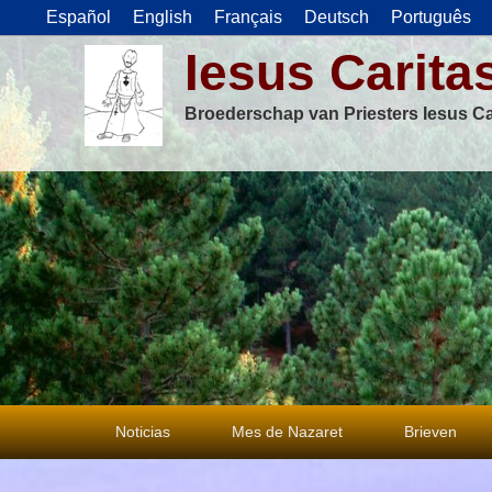
Español
English
Français
Deutsch
Português
Iesus Carita
Broederschap van Priesters Iesus Ca
Primair
Noticias
Mes de Nazaret
Brieven
menu