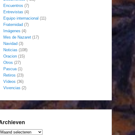
Encuentros
(7)
Entrevistas
(4)
Equipo internacional
(11)
Fraternidad
(7)
Imágenes
(4)
Mes de Nazaret
(17)
Navidad
(3)
Noticias
(108)
Oracion
(15)
Otros
(27)
Pascua
(1)
Retiros
(23)
Vídeos
(36)
Vivencias
(2)
Archieven
Archieven