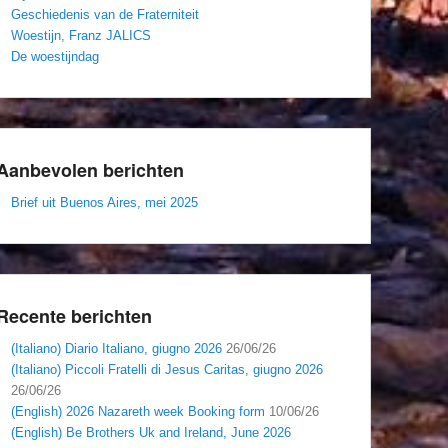
Geschiedenis van de Fraterniteit
Woestijn, Franz JALICS
De woestijndag
Aanbevolen berichten
Brief uit Buenos Aires, mei 2025
Recente berichten
(Italiano) Diario Italiano, giugno 2026
26/06/26
(Italiano) Piccoli Fratelli di Jesus Caritas, giugno 2026
26/06/26
(English) 2026 Nazareth week Booking form
10/06/26
(English) Be Brothers Uk and Ireland, June 2026