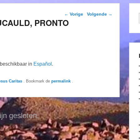
Berichtnavigatie
←
Vorige
Volgende
→
OUCAULD, PRONTO
n beschikbaar in
Español
.
esus Caritas
. Bookmark de
permalink
.
ijn gesloten.