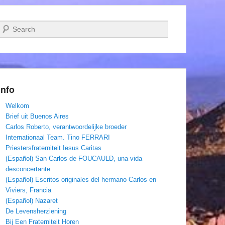
Zoeken
Info
Welkom
Brief uit Buenos Aires
Carlos Roberto, verantwoordelijke broeder
Internationaal Team. Tino FERRARI
Priestersfraterniteit Iesus Caritas
(Español) San Carlos de FOUCAULD, una vida
desconcertante
(Español) Escritos originales del hermano Carlos en
Viviers, Francia
(Español) Nazaret
De Levensherziening
Bij Een Fraterniteit Horen