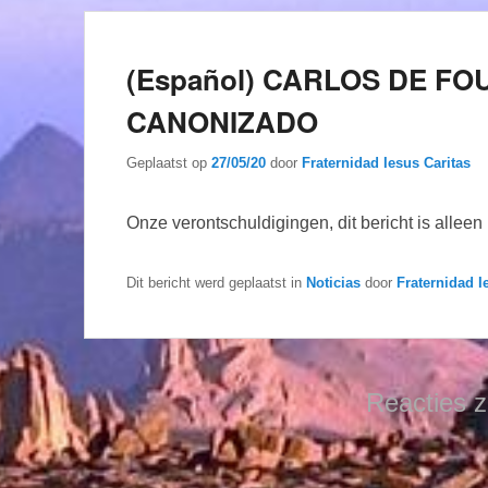
(Español) CARLOS DE F
CANONIZADO
Geplaatst op
27/05/20
door
Fraternidad Iesus Caritas
Onze verontschuldigingen, dit bericht is allee
Dit bericht werd geplaatst in
Noticias
door
Fraternidad I
Reacties z