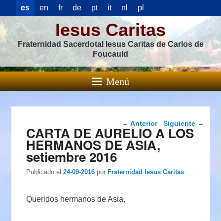
es
en
fr
de
pt
it
nl
pl
Iesus Caritas
Fraternidad Sacerdotal Iesus Caritas de Carlos de
Foucauld
Menú
Navegación de
←
Anterior
Siguiente
→
CARTA DE AURELIO A LOS
entradas
HERMANOS DE ASIA,
setiembre 2016
Publicado el
24-09-2016
por
Fraternidad Iesus Caritas
Queridos hermanos de Asia,