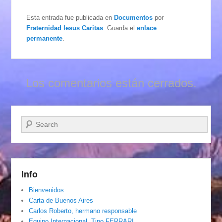
Esta entrada fue publicada en
Documentos
por
Fraternidad Iesus Caritas
. Guarda el
enlace
permanente
.
Los comentarios están cerrados.
Buscar
Info
Bienvenidos
Carta de Buenos Aires
Carlos Roberto, hermano responsable
Equipo Internacional. Tino FERRARI