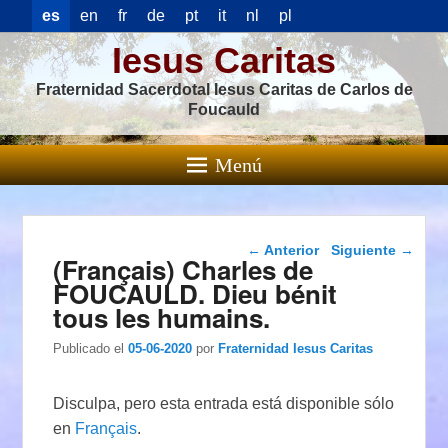
es
en
fr
de
pt
it
nl
pl
Iesus Caritas
Fraternidad Sacerdotal Iesus Caritas de Carlos de
Foucauld
Menú
Navegación de
←
Anterior
Siguiente
→
(Français) Charles de
entradas
FOUCAULD. Dieu bénit
tous les humains.
Publicado el
05-06-2020
por
Fraternidad Iesus Caritas
Disculpa, pero esta entrada está disponible sólo
en
Français
.