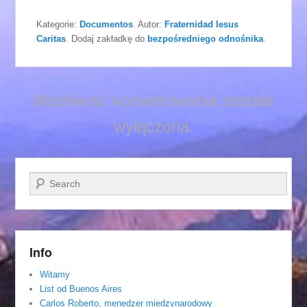
Kategorie:
Documentos
. Autor:
Fraternidad Iesus
Caritas
. Dodaj zakładkę do
bezpośredniego odnośnika
.
Możliwość komentowania została
wyłączona.
Szukaj
Info
Witamy
List od Buenos Aires
Carlos Roberto, menedzer miedzynarodowy