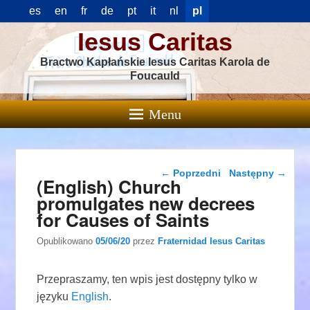
es
en
fr
de
pt
it
nl
pl
Iesus Caritas
Bractwo Kapłańskie Iesus Caritas Karola de
Foucauld
Menu
Nawigacja wpisu
←
Poprzedni
Następny
→
(English) Church
promulgates new decrees
for Causes of Saints
Opublikowano
05/06/20
przez
Fraternidad Iesus Caritas
Przepraszamy, ten wpis jest dostępny tylko w
języku
English
.