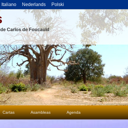
Italiano
Nederlands
Polski
s
s de Carlos de Foucauld
Cartas
Asambleas
Agenda