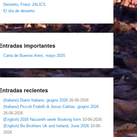
Desierto, Franz JALICS
El día de desierto
Entradas importantes
Carta de Buenos Aires, mayo 2025
Entradas recientes
(Italiano) Diario Italiano, giugno 2026
26-06-2026
(Italiano) Piccoli Fratelli di Jesus Caritas, giugno 2026
26-06-2026
(English) 2026 Nazareth week Booking form
10-06-2026
(English) Be Brothers Uk and Ireland, June 2026
10-06-
2026