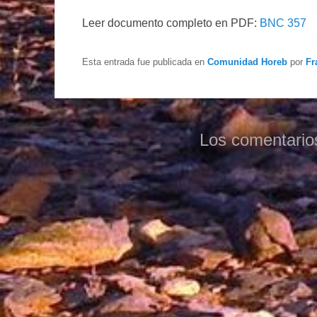
Leer documento completo en PDF:
BNC 357
Esta entrada fue publicada en
Comunidad Horeb
por
Fr
Los comentario