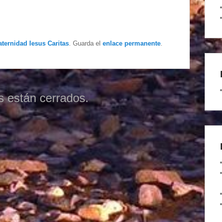
aternidad Iesus Caritas
. Guarda el
enlace permanente
.
s están cerrados.