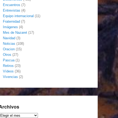
Encuentros
(7)
Entrevistas
(4)
Equipo internacional
(11)
Fraternidad
(7)
Imágenes
(4)
Mes de Nazaret
(17)
Navidad
(3)
Noticias
(108)
Oracion
(15)
Otros
(27)
Pascua
(1)
Retiros
(23)
Vídeos
(36)
Vivencias
(2)
Archivos
Archivos