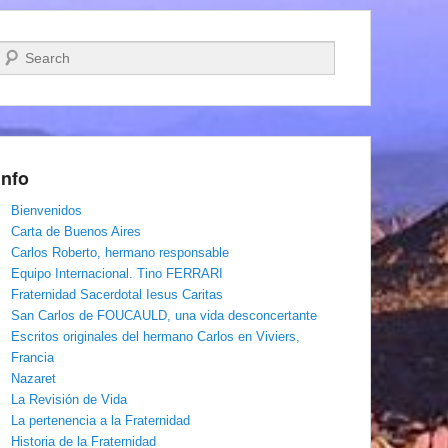
Buscar
Info
Bienvenidos
Carta de Buenos Aires
Carlos Roberto, hermano responsable
Equipo Internacional. Tino FERRARI
Fraternidad Sacerdotal Iesus Caritas
San Carlos de FOUCAULD, una vida desconcertante
Escritos originales del hermano Carlos en Viviers,
Francia
Nazaret
La Revisión de Vida
La pertenencia a la Fraternidad
Historia de la Fraternidad