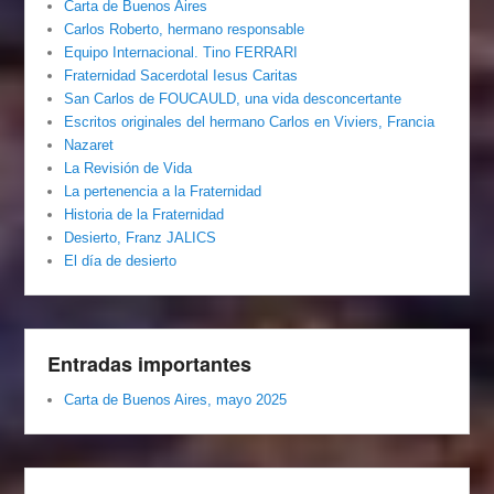
Carta de Buenos Aires
Carlos Roberto, hermano responsable
Equipo Internacional. Tino FERRARI
Fraternidad Sacerdotal Iesus Caritas
San Carlos de FOUCAULD, una vida desconcertante
Escritos originales del hermano Carlos en Viviers, Francia
Nazaret
La Revisión de Vida
La pertenencia a la Fraternidad
Historia de la Fraternidad
Desierto, Franz JALICS
El día de desierto
Entradas importantes
Carta de Buenos Aires, mayo 2025