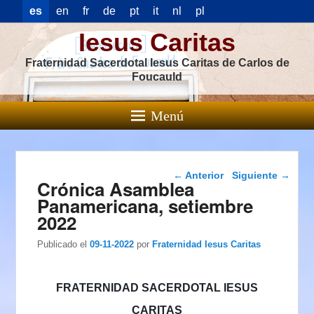
es
en
fr
de
pt
it
nl
pl
Iesus Caritas
Fraternidad Sacerdotal Iesus Caritas de Carlos de
Foucauld
Menú
Navegación de
←
Anterior
Siguiente
→
Crónica Asamblea
entradas
Panamericana, setiembre
2022
Publicado el
09-11-2022
por
Fraternidad Iesus Caritas
FRATERNIDAD SACERDOTAL IESUS
CARITAS