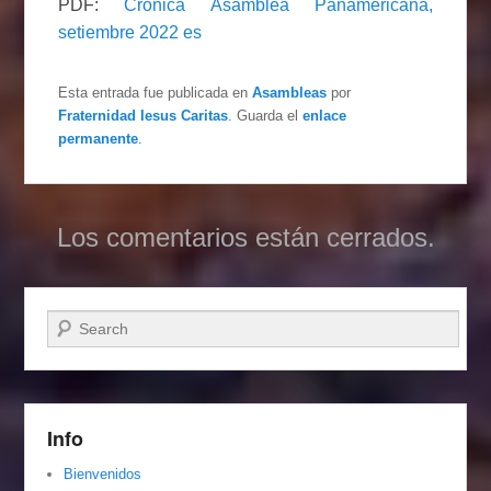
PDF:
Crónica Asamblea Panamericana,
setiembre 2022 es
Esta entrada fue publicada en
Asambleas
por
Fraternidad Iesus Caritas
. Guarda el
enlace
permanente
.
Los comentarios están cerrados.
Buscar
Info
Bienvenidos