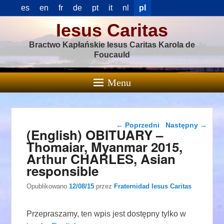
es
en
fr
de
pt
it
nl
pl
Iesus Caritas
Bractwo Kapłańskie Iesus Caritas Karola de
Foucauld
Menu
Nawigacja wpisu
←
Poprzedni
Następny
→
(English) OBITUARY –
Thomaiar, Myanmar 2015,
Arthur CHARLES, Asian
responsible
Opublikowano
12/08/15
przez
Fraternidad Iesus Caritas
Przepraszamy, ten wpis jest dostępny tylko w