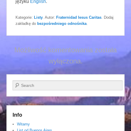
języku
English
.
Kategorie:
Listy
. Autor:
Fraternidad Iesus Caritas
. Dodaj
zakładkę do
bezpośredniego odnośnika
.
Możliwość komentowania została
wyłączona.
Szukaj
Info
Witamy
List od Buenos Aires