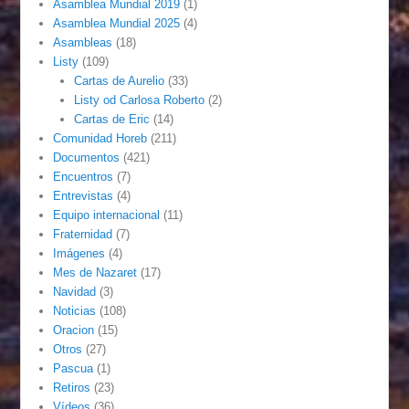
Asamblea Mundial 2019
(1)
Asamblea Mundial 2025
(4)
Asambleas
(18)
Listy
(109)
Cartas de Aurelio
(33)
Listy od Carlosa Roberto
(2)
Cartas de Eric
(14)
Comunidad Horeb
(211)
Documentos
(421)
Encuentros
(7)
Entrevistas
(4)
Equipo internacional
(11)
Fraternidad
(7)
Imágenes
(4)
Mes de Nazaret
(17)
Navidad
(3)
Noticias
(108)
Oracion
(15)
Otros
(27)
Pascua
(1)
Retiros
(23)
Vídeos
(36)