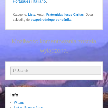
Português
i
Italiano
.
Kategorie:
Listy
. Autor:
Fraternidad Iesus Caritas
. Dodaj
zakładkę do
bezpośredniego odnośnika
.
Możliwość komentowania została
wyłączona.
Szukaj
Info
Witamy
List od Buenos Aires