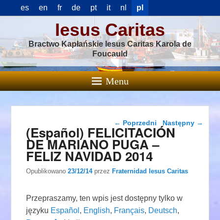
es
en
fr
de
pt
it
nl
pl
Iesus Caritas
Bractwo Kapłańskie Iesus Caritas Karola de
Foucauld
Menu
Nawigacja wpisu
←
Poprzedni
Następny
→
(Español) FELICITACIÓN
DE MARIANO PUGA –
FELIZ NAVIDAD 2014
Opublikowano
23/12/14
przez
Fraternidad Iesus Caritas
Przepraszamy, ten wpis jest dostępny tylko w
języku
Español
,
English
,
Français
,
Deutsch
,