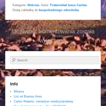
Kategorie:
Noticias
. Autor:
Fraternidad Iesus Caritas
.
Dodaj zakładkę do
bezpośredniego odnośnika
.
Możliwość komentowania została
wyłączona.
Szukaj
Info
Witamy
List od Buenos Aires
Carlos Roberto, menedzer miedzynarodowy