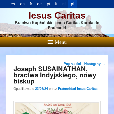
es
en
fr
de
pt
it
nl
pl
Iesus Caritas
Bractwo Kapłańskie Iesus Caritas Karola de
Foucauld
Menu
Nawigacja wpisu
←
Poprzedni
Następny
→
Joseph SUSAINATHAN,
bractwa Indyjskiego, nowy
biskup
Opublikowano
23/08/24
przez
Fraternidad Iesus Caritas