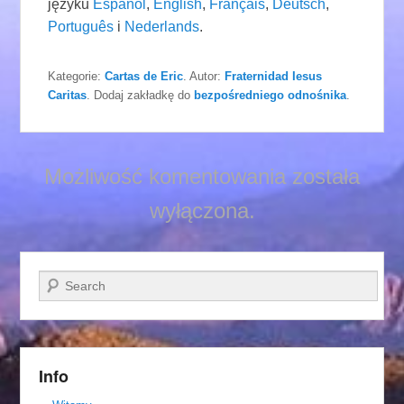
języku
Español
,
English
,
Français
,
Deutsch
,
Português
i
Nederlands
.
Kategorie:
Cartas de Eric
. Autor:
Fraternidad Iesus
Caritas
. Dodaj zakładkę do
bezpośredniego odnośnika
.
Możliwość komentowania została
wyłączona.
Szukaj
Info