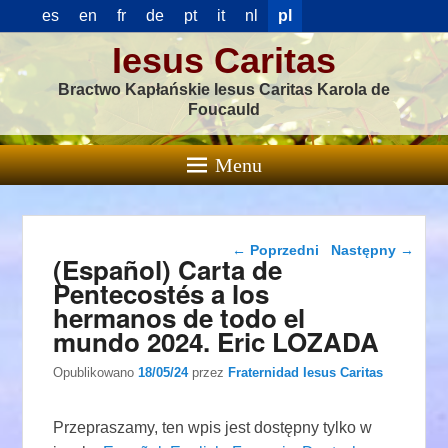
es
en
fr
de
pt
it
nl
pl
Iesus Caritas
Bractwo Kapłańskie Iesus Caritas Karola de
Foucauld
Menu
Nawigacja wpisu
←
Poprzedni
Następny
→
(Español) Carta de
Pentecostés a los
hermanos de todo el
mundo 2024. Eric LOZADA
Opublikowano
18/05/24
przez
Fraternidad Iesus Caritas
Przepraszamy, ten wpis jest dostępny tylko w