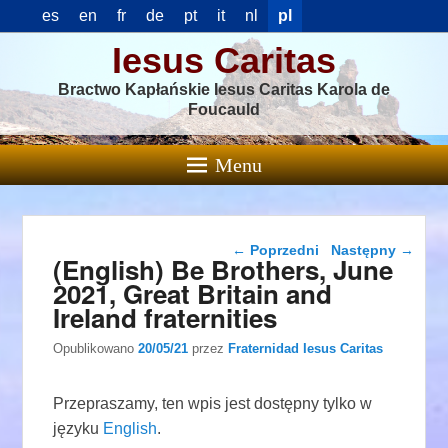
es
en
fr
de
pt
it
nl
pl
Iesus Caritas
Bractwo Kapłańskie Iesus Caritas Karola de
Foucauld
Menu
Nawigacja wpisu
←
Poprzedni
Następny
→
(English) Be Brothers, June
2021, Great Britain and
Ireland fraternities
Opublikowano
20/05/21
przez
Fraternidad Iesus Caritas
Przepraszamy, ten wpis jest dostępny tylko w
języku
English
.