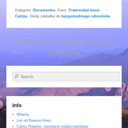
Kategorie:
Documentos
. Autor:
Fraternidad Iesus
Caritas
. Dodaj zakładkę do
bezpośredniego odnośnika
.
Możliwość komentowania została
wyłączona.
Szukaj
Info
Witamy
List od Buenos Aires
Carlos Roberto, menedzer miedzynarodowy