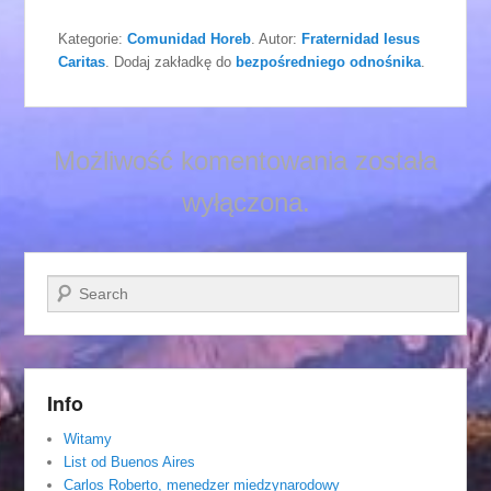
Kategorie:
Comunidad Horeb
. Autor:
Fraternidad Iesus
Caritas
. Dodaj zakładkę do
bezpośredniego odnośnika
.
Możliwość komentowania została
wyłączona.
Szukaj
Info
Witamy
List od Buenos Aires
Carlos Roberto, menedzer miedzynarodowy