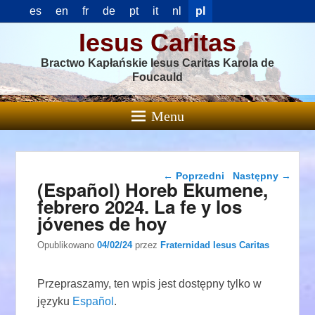
es
en
fr
de
pt
it
nl
pl
Iesus Caritas
Bractwo Kapłańskie Iesus Caritas Karola de
Foucauld
Menu
Nawigacja wpisu
←
Poprzedni
Następny
→
(Español) Horeb Ekumene,
febrero 2024. La fe y los
jóvenes de hoy
Opublikowano
04/02/24
przez
Fraternidad Iesus Caritas
Przepraszamy, ten wpis jest dostępny tylko w
języku
Español
.