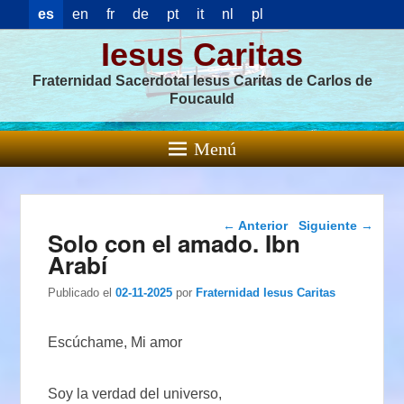
es
en
fr
de
pt
it
nl
pl
Iesus Caritas
Fraternidad Sacerdotal Iesus Caritas de Carlos de
Foucauld
Menú
Navegación de
←
Anterior
Siguiente
→
Solo con el amado. Ibn
entradas
Arabí
Publicado el
02-11-2025
por
Fraternidad Iesus Caritas
Escúchame, Mi amor
Soy la verdad del universo,