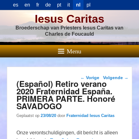
es
en
fr
de
pt
it
nl
pl
Iesus Caritas
Broederschap van Priesters Iesus Caritas van
Charles de Foucauld
Menu
Berichtnavigatie
←
Vorige
Volgende
→
(Español) Retiro verano
2020 Fraternidad España.
PRIMERA PARTE. Honoré
SAVADOGO
Geplaatst op
23/08/20
door
Fraternidad Iesus Caritas
Onze verontschuldigingen, dit bericht is alleen