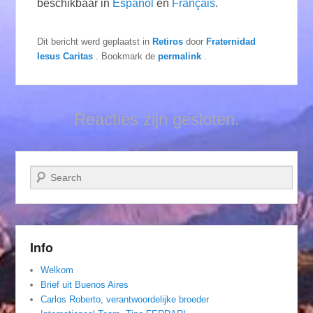
beschikbaar in
Español
en
Français
.
Dit bericht werd geplaatst in
Retiros
door
Fraternidad
Iesus Caritas
. Bookmark de
permalink
.
Reacties zijn gesloten.
Zoeken
Info
Welkom
Brief uit Buenos Aires
Carlos Roberto, verantwoordelijke broeder