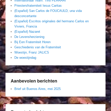
Internationaal Team. Tino FERRARI
Priestersfraterniteit Iesus Caritas
(Español) San Carlos de FOUCAULD, una vida
desconcertante
(Español) Escritos originales del hermano Carlos en
Viviers, Francia
(Español) Nazaret
De Levensherziening
Bij Een Fraterniteit Horen
Geschiedenis van de Fraterniteit
Woestijn, Franz JALICS
De woestijndag
Aanbevolen berichten
Brief uit Buenos Aires, mei 2025