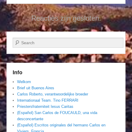
Reacties zijn gesloten.
Zoeken
Info
Welkom
Brief uit Buenos Aires
Carlos Roberto, verantwoordelijke broeder
Internationaal Team. Tino FERRARI
Priestersfraterniteit Iesus Caritas
(Español) San Carlos de FOUCAULD, una vida
desconcertante
(Español) Escritos originales del hermano Carlos en
Viviers, Francia