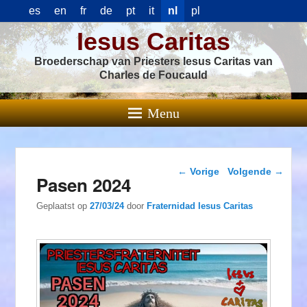
es
en
fr
de
pt
it
nl
pl
Iesus Caritas
Broederschap van Priesters Iesus Caritas van
Charles de Foucauld
Menu
Berichtnavigatie
←
Vorige
Volgende
→
Pasen 2024
Geplaatst op
27/03/24
door
Fraternidad Iesus Caritas