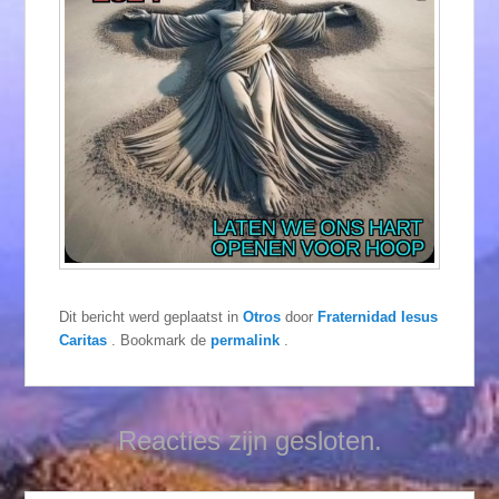
Dit bericht werd geplaatst in
Otros
door
Fraternidad Iesus
Caritas
. Bookmark de
permalink
.
Reacties zijn gesloten.