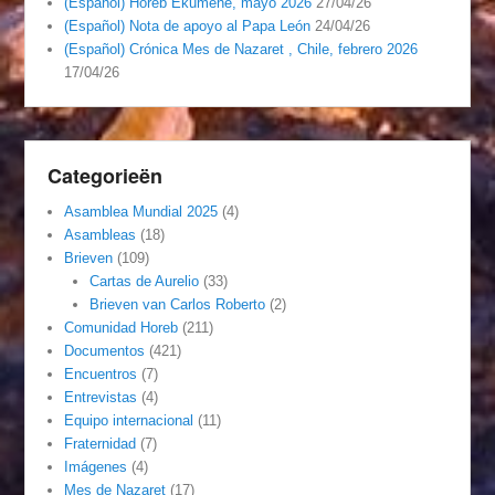
(Español) Horeb Ekumene, mayo 2026
27/04/26
(Español) Nota de apoyo al Papa León
24/04/26
(Español) Crónica Mes de Nazaret , Chile, febrero 2026
17/04/26
Categorieën
Asamblea Mundial 2025
(4)
Asambleas
(18)
Brieven
(109)
Cartas de Aurelio
(33)
Brieven van Carlos Roberto
(2)
Comunidad Horeb
(211)
Documentos
(421)
Encuentros
(7)
Entrevistas
(4)
Equipo internacional
(11)
Fraternidad
(7)
Imágenes
(4)
Mes de Nazaret
(17)