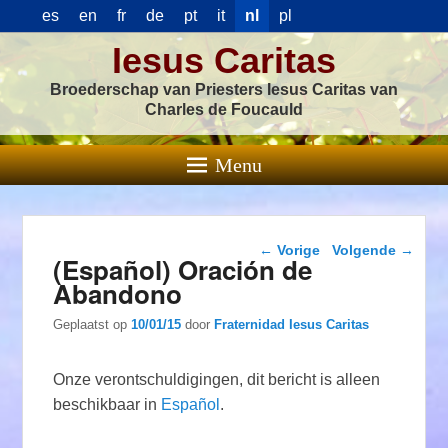
es
en
fr
de
pt
it
nl
pl
Iesus Caritas
Broederschap van Priesters Iesus Caritas van
Charles de Foucauld
Menu
Berichtnavigatie
←
Vorige
Volgende
→
(Español) Oración de
Abandono
Geplaatst op
10/01/15
door
Fraternidad Iesus Caritas
Onze verontschuldigingen, dit bericht is alleen
beschikbaar in
Español
.