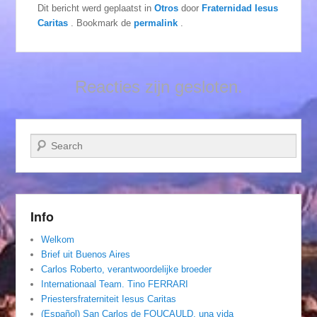
Dit bericht werd geplaatst in
Otros
door
Fraternidad Iesus
Caritas
. Bookmark de
permalink
.
Reacties zijn gesloten.
Zoeken
Info
Welkom
Brief uit Buenos Aires
Carlos Roberto, verantwoordelijke broeder
Internationaal Team. Tino FERRARI
Priestersfraterniteit Iesus Caritas
(Español) San Carlos de FOUCAULD, una vida