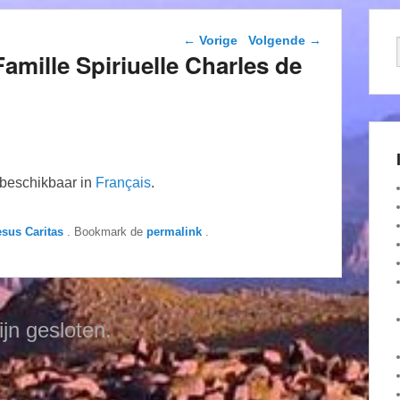
Berichtnavigatie
←
Vorige
Volgende
→
Famille Spiriuelle Charles de
n beschikbaar in
Français
.
esus Caritas
. Bookmark de
permalink
.
ijn gesloten.