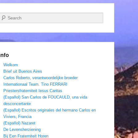
Zoeken
Info
Welkom
Brief uit Buenos Aires
Carlos Roberto, verantwoordelijke broeder
Internationaal Team. Tino FERRARI
Priestersfraterniteit Iesus Caritas
(Español) San Carlos de FOUCAULD, una vida
desconcertante
(Español) Escritos originales del hermano Carlos en
Viviers, Francia
(Español) Nazaret
De Levensherziening
Bij Een Fraterniteit Horen