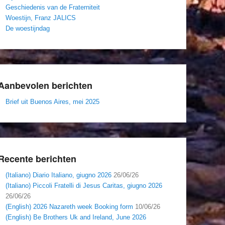
Geschiedenis van de Fraterniteit
Woestijn, Franz JALICS
De woestijndag
Aanbevolen berichten
Brief uit Buenos Aires, mei 2025
Recente berichten
(Italiano) Diario Italiano, giugno 2026
26/06/26
(Italiano) Piccoli Fratelli di Jesus Caritas, giugno 2026
26/06/26
(English) 2026 Nazareth week Booking form
10/06/26
(English) Be Brothers Uk and Ireland, June 2026