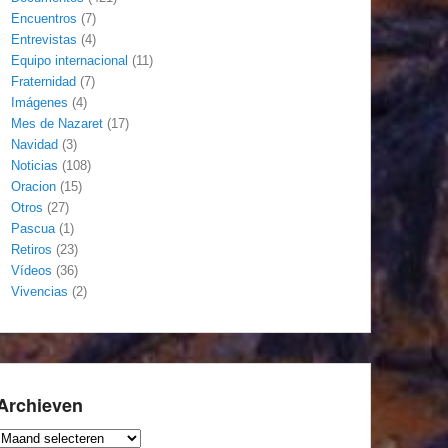
Encuentros
(7)
Entrevistas
(4)
Equipo internacional
(11)
Fraternidad
(7)
Imágenes
(4)
Mes de Nazaret
(17)
Navidad
(3)
Noticias
(108)
Oracion
(15)
Otros
(27)
Pascua
(1)
Retiros
(23)
Vídeos
(36)
Vivencias
(2)
Archieven
Archieven