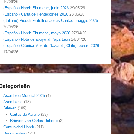
10/06/26
(Español) Horeb Ekumene, junio 2026
29/05/26
(Español) Carta de Pentecostés 2026
23/05/26
(Italiano) Piccoli Fratelli di Jesus Caritas, maggio 2026
20/05/26
(Español) Horeb Ekumene, mayo 2026
27/04/26
(Español) Nota de apoyo al Papa León
24/04/26
(Español) Crónica Mes de Nazaret , Chile, febrero 2026
17/04/26
Categorieën
Asamblea Mundial 2025
(4)
Asambleas
(18)
Brieven
(109)
Cartas de Aurelio
(33)
Brieven van Carlos Roberto
(2)
Comunidad Horeb
(211)
Documentos
(421)