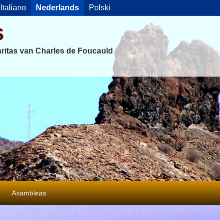
Italiano
Nederlands
Polski
s
ritas van Charles de Foucauld
Asambleas