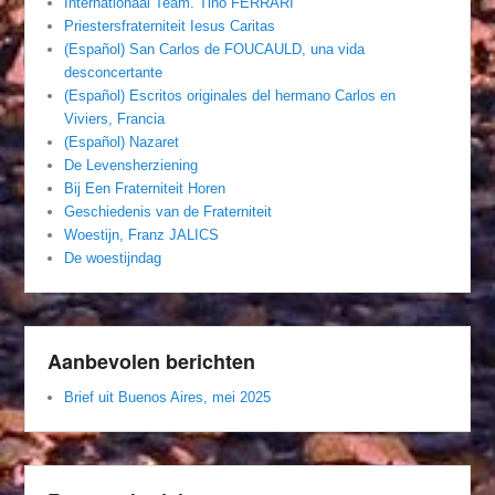
Internationaal Team. Tino FERRARI
Priestersfraterniteit Iesus Caritas
(Español) San Carlos de FOUCAULD, una vida
desconcertante
(Español) Escritos originales del hermano Carlos en
Viviers, Francia
(Español) Nazaret
De Levensherziening
Bij Een Fraterniteit Horen
Geschiedenis van de Fraterniteit
Woestijn, Franz JALICS
De woestijndag
Aanbevolen berichten
Brief uit Buenos Aires, mei 2025