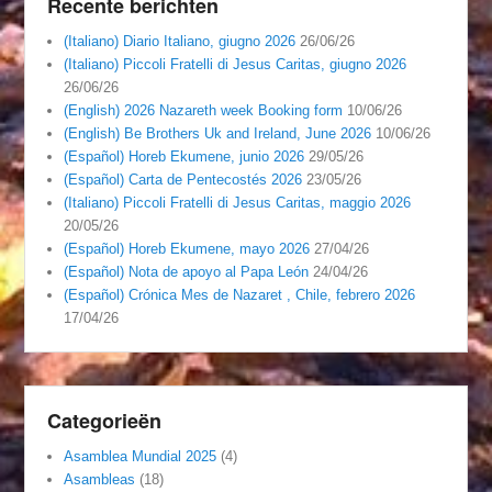
Recente berichten
(Italiano) Diario Italiano, giugno 2026
26/06/26
(Italiano) Piccoli Fratelli di Jesus Caritas, giugno 2026
26/06/26
(English) 2026 Nazareth week Booking form
10/06/26
(English) Be Brothers Uk and Ireland, June 2026
10/06/26
(Español) Horeb Ekumene, junio 2026
29/05/26
(Español) Carta de Pentecostés 2026
23/05/26
(Italiano) Piccoli Fratelli di Jesus Caritas, maggio 2026
20/05/26
(Español) Horeb Ekumene, mayo 2026
27/04/26
(Español) Nota de apoyo al Papa León
24/04/26
(Español) Crónica Mes de Nazaret , Chile, febrero 2026
17/04/26
Categorieën
Asamblea Mundial 2025
(4)
Asambleas
(18)