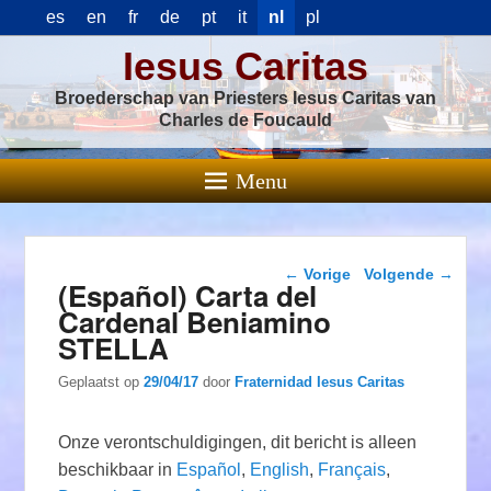
es
en
fr
de
pt
it
nl
pl
Iesus Caritas
Broederschap van Priesters Iesus Caritas van
Charles de Foucauld
Menu
Berichtnavigatie
←
Vorige
Volgende
→
(Español) Carta del
Cardenal Beniamino
STELLA
Geplaatst op
29/04/17
door
Fraternidad Iesus Caritas
Onze verontschuldigingen, dit bericht is alleen
beschikbaar in
Español
,
English
,
Français
,