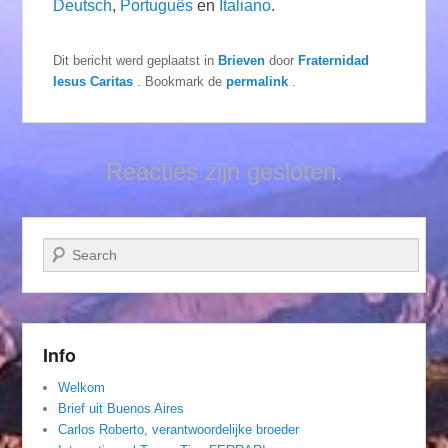
Deutsch
,
Português
en
Italiano
.
Dit bericht werd geplaatst in
Brieven
door
Fraternidad
Iesus Caritas
. Bookmark de
permalink
.
Reacties zijn gesloten.
Zoeken
Info
Welkom
Brief uit Buenos Aires
Carlos Roberto, verantwoordelijke broeder