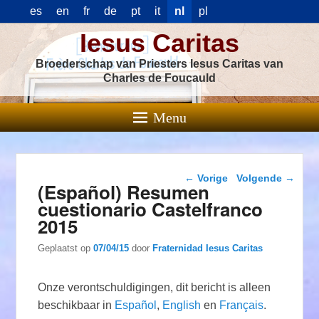
es
en
fr
de
pt
it
nl
pl
Iesus Caritas
Broederschap van Priesters Iesus Caritas van
Charles de Foucauld
Menu
Berichtnavigatie
←
Vorige
Volgende
→
(Español) Resumen
cuestionario Castelfranco
2015
Geplaatst op
07/04/15
door
Fraternidad Iesus Caritas
Onze verontschuldigingen, dit bericht is alleen
beschikbaar in
Español
,
English
en
Français
.