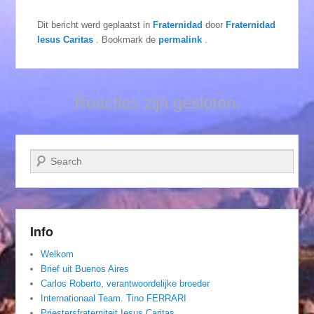
Dit bericht werd geplaatst in
Fraternidad
door
Fraternidad
Iesus Caritas
. Bookmark de
permalink
.
Reacties zijn gesloten.
Zoeken
Info
Welkom
Brief uit Buenos Aires
Carlos Roberto, verantwoordelijke broeder
Internationaal Team. Tino FERRARI
Priestersfraterniteit Iesus Caritas