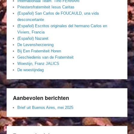
Internationaal Team. Tino FERRARI
Priestersfraterniteit Iesus Caritas
(Español) San Carlos de FOUCAULD, una vida
desconcertante
(Español) Escritos originales del hermano Carlos en
Viviers, Francia
(Español) Nazaret
De Levensherziening
Bij Een Fraterniteit Horen
Geschiedenis van de Fraterniteit
Woestijn, Franz JALICS
De woestijndag
Aanbevolen berichten
Brief uit Buenos Aires, mei 2025