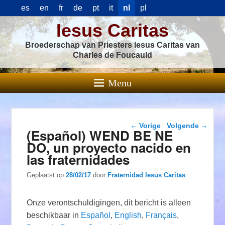
es
en
fr
de
pt
it
nl
pl
Iesus Caritas
Broederschap van Priesters Iesus Caritas van
Charles de Foucauld
Menu
Berichtnavigatie
←
Vorige
Volgende
→
(Español) WEND BE NE
DO, un proyecto nacido en
las fraternidades
Geplaatst op
28/02/17
door
Fraternidad Iesus Caritas
Onze verontschuldigingen, dit bericht is alleen
beschikbaar in
Español
,
English
,
Français
,