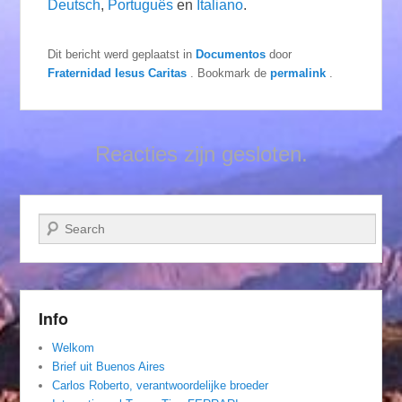
Deutsch
,
Português
en
Italiano
.
Dit bericht werd geplaatst in
Documentos
door
Fraternidad Iesus Caritas
. Bookmark de
permalink
.
Reacties zijn gesloten.
Zoeken
Info
Welkom
Brief uit Buenos Aires
Carlos Roberto, verantwoordelijke broeder