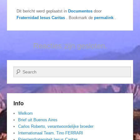
Dit bericht werd geplaatst in
Documentos
door
Fraternidad Iesus Caritas
. Bookmark de
permalink
.
Reacties zijn gesloten.
Zoeken
Info
Welkom
Brief uit Buenos Aires
Carlos Roberto, verantwoordelijke broeder
Internationaal Team. Tino FERRARI
Priestersfraterniteit Iesus Caritas