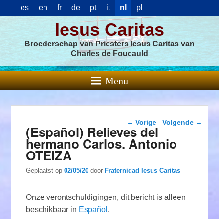
es
en
fr
de
pt
it
nl
pl
Iesus Caritas
Broederschap van Priesters Iesus Caritas van
Charles de Foucauld
Menu
Berichtnavigatie
←
Vorige
Volgende
→
(Español) Relieves del
hermano Carlos. Antonio
OTEIZA
Geplaatst op
02/05/20
door
Fraternidad Iesus Caritas
Onze verontschuldigingen, dit bericht is alleen
beschikbaar in
Español
.