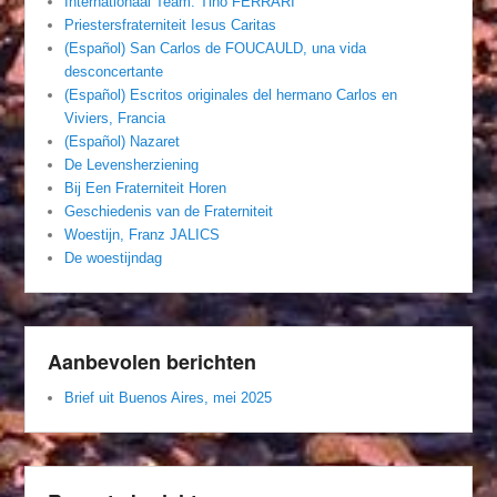
Internationaal Team. Tino FERRARI
Priestersfraterniteit Iesus Caritas
(Español) San Carlos de FOUCAULD, una vida
desconcertante
(Español) Escritos originales del hermano Carlos en
Viviers, Francia
(Español) Nazaret
De Levensherziening
Bij Een Fraterniteit Horen
Geschiedenis van de Fraterniteit
Woestijn, Franz JALICS
De woestijndag
Aanbevolen berichten
Brief uit Buenos Aires, mei 2025