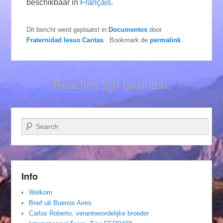
beschikbaar in
Français
.
Dit bericht werd geplaatst in
Documentos
door
Fraternidad Iesus Caritas
. Bookmark de
permalink
.
Reacties zijn gesloten.
Zoeken
Info
Welkom
Brief uit Buenos Aires
Carlos Roberto, verantwoordelijke broeder