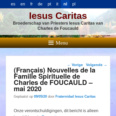
es
en
fr
de
pt
it
nl
pl
Iesus Caritas
Broederschap van Priesters Iesus Caritas van
Charles de Foucauld
Menu
Berichtnavigatie
←
Vorige
Volgende
→
(Français) Nouvelles de la
Famille Spirituelle de
Charles de FOUCAULD –
mai 2020
Geplaatst op
09/05/20
door
Fraternidad Iesus Caritas
Onze verontschuldigingen, dit bericht is alleen