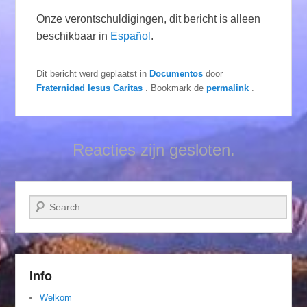
Onze verontschuldigingen, dit bericht is alleen
beschikbaar in
Español
.
Dit bericht werd geplaatst in
Documentos
door
Fraternidad Iesus Caritas
. Bookmark de
permalink
.
Reacties zijn gesloten.
Zoeken
Info
Welkom