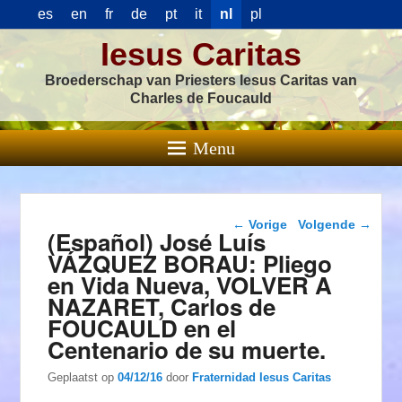
es
en
fr
de
pt
it
nl
pl
Iesus Caritas
Broederschap van Priesters Iesus Caritas van
Charles de Foucauld
Menu
Berichtnavigatie
←
Vorige
Volgende
→
(Español) José Luís
VÁZQUEZ BORAU: Pliego
en Vida Nueva, VOLVER A
NAZARET, Carlos de
FOUCAULD en el
Centenario de su muerte.
Geplaatst op
04/12/16
door
Fraternidad Iesus Caritas