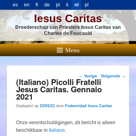
es
en
fr
de
pt
it
nl
pl
Iesus Caritas
Broederschap van Priesters Iesus Caritas van
Charles de Foucauld
Menu
Berichtnavigatie
←
Vorige
Volgende
→
(Italiano) Picolli Fratelli
Jesus Caritas. Gennaio
2021
Geplaatst op
23/01/21
door
Fraternidad Iesus Caritas
Onze verontschuldigingen, dit bericht is alleen
beschikbaar in
Italiano
.