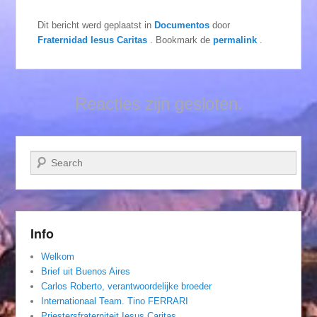
Dit bericht werd geplaatst in
Documentos
door
Fraternidad Iesus Caritas
. Bookmark de
permalink
.
Reacties zijn gesloten.
Zoeken
Info
Welkom
Brief uit Buenos Aires
Carlos Roberto, verantwoordelijke broeder
Internationaal Team. Tino FERRARI
Priestersfraterniteit Iesus Caritas