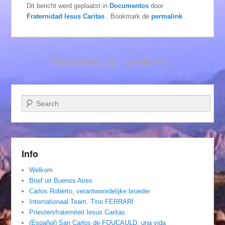
Dit bericht werd geplaatst in
Documentos
door
Fraternidad Iesus Caritas
. Bookmark de
permalink
.
Reacties zijn gesloten.
Zoeken
Info
Welkom
Brief uit Buenos Aires
Carlos Roberto, verantwoordelijke broeder
Internationaal Team. Tino FERRARI
Priestersfraterniteit Iesus Caritas
(Español) San Carlos de FOUCAULD, una vida