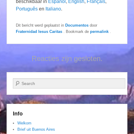
beschikbaar in
Español
,
English
,
Français
,
Português
en
Italiano
.
Dit bericht werd geplaatst in
Documentos
door
Fraternidad Iesus Caritas
. Bookmark de
permalink
.
Reacties zijn gesloten.
Zoeken
Info
Welkom
Brief uit Buenos Aires