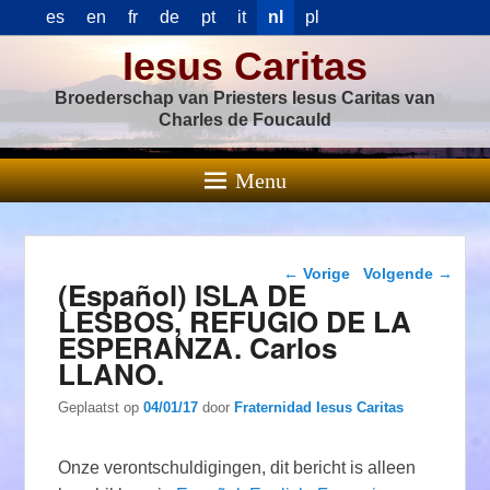
es
en
fr
de
pt
it
nl
pl
Iesus Caritas
Broederschap van Priesters Iesus Caritas van
Charles de Foucauld
Menu
Berichtnavigatie
←
Vorige
Volgende
→
(Español) ISLA DE
LESBOS, REFUGIO DE LA
ESPERANZA. Carlos
LLANO.
Geplaatst op
04/01/17
door
Fraternidad Iesus Caritas
Onze verontschuldigingen, dit bericht is alleen