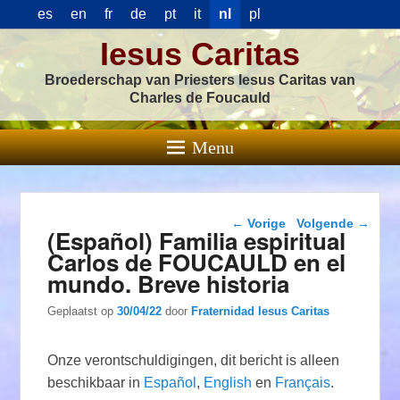
es
en
fr
de
pt
it
nl
pl
Iesus Caritas
Broederschap van Priesters Iesus Caritas van
Charles de Foucauld
Menu
Berichtnavigatie
←
Vorige
Volgende
→
(Español) Familia espiritual
Carlos de FOUCAULD en el
mundo. Breve historia
Geplaatst op
30/04/22
door
Fraternidad Iesus Caritas
Onze verontschuldigingen, dit bericht is alleen
beschikbaar in
Español
,
English
en
Français
.