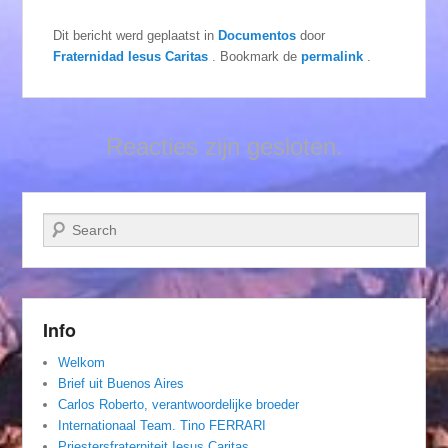
Dit bericht werd geplaatst in
Documentos
door
Fraternidad Iesus Caritas
. Bookmark de
permalink
.
Reacties zijn gesloten.
Zoeken
Info
Welkom
Brief uit Buenos Aires
Carlos Roberto, verantwoordelijke broeder
Internationaal Team. Tino FERRARI
Priestersfraterniteit Iesus Caritas