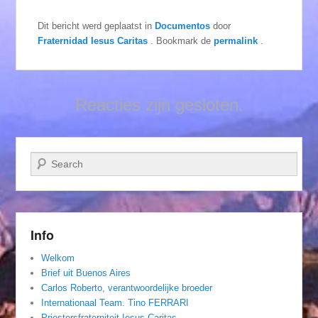
Dit bericht werd geplaatst in
Documentos
door
Fraternidad Iesus Caritas
. Bookmark de
permalink
.
Reacties zijn gesloten.
Zoeken
Info
Welkom
Brief uit Buenos Aires
Carlos Roberto, verantwoordelijke broeder
Internationaal Team. Tino FERRARI
Priestersfraterniteit Iesus Caritas