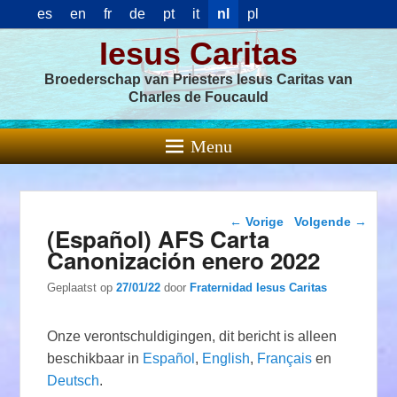
es
en
fr
de
pt
it
nl
pl
Iesus Caritas
Broederschap van Priesters Iesus Caritas van
Charles de Foucauld
Menu
Berichtnavigatie
←
Vorige
Volgende
→
(Español) AFS Carta
Canonización enero 2022
Geplaatst op
27/01/22
door
Fraternidad Iesus Caritas
Onze verontschuldigingen, dit bericht is alleen
beschikbaar in
Español
,
English
,
Français
en
Deutsch
.