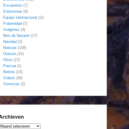
Encuentros
(7)
Entrevistas
(4)
Equipo internacional
(11)
Fraternidad
(7)
Imágenes
(4)
Mes de Nazaret
(17)
Navidad
(3)
Noticias
(108)
Oracion
(15)
Otros
(27)
Pascua
(1)
Retiros
(23)
Vídeos
(36)
Vivencias
(2)
Archieven
Archieven