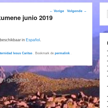
Berichtnavigatie
←
Vorige
Volgende
→
kumene junio 2019
n beschikbaar in
Español
.
ternidad Iesus Caritas
. Bookmark de
permalink
.
ijn gesloten.