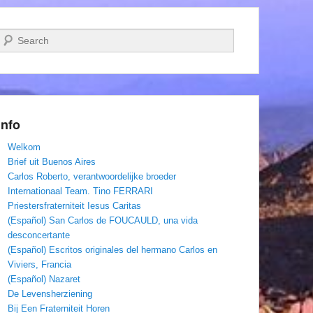
Zoeken
Info
Welkom
Brief uit Buenos Aires
Carlos Roberto, verantwoordelijke broeder
Internationaal Team. Tino FERRARI
Priestersfraterniteit Iesus Caritas
(Español) San Carlos de FOUCAULD, una vida
desconcertante
(Español) Escritos originales del hermano Carlos en
Viviers, Francia
(Español) Nazaret
De Levensherziening
Bij Een Fraterniteit Horen