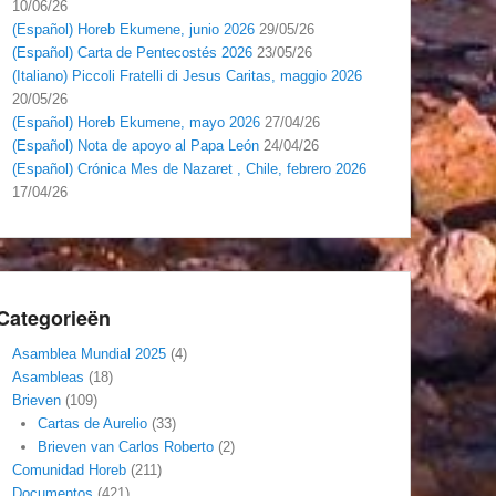
10/06/26
(Español) Horeb Ekumene, junio 2026
29/05/26
(Español) Carta de Pentecostés 2026
23/05/26
(Italiano) Piccoli Fratelli di Jesus Caritas, maggio 2026
20/05/26
(Español) Horeb Ekumene, mayo 2026
27/04/26
(Español) Nota de apoyo al Papa León
24/04/26
(Español) Crónica Mes de Nazaret , Chile, febrero 2026
17/04/26
Categorieën
Asamblea Mundial 2025
(4)
Asambleas
(18)
Brieven
(109)
Cartas de Aurelio
(33)
Brieven van Carlos Roberto
(2)
Comunidad Horeb
(211)
Documentos
(421)