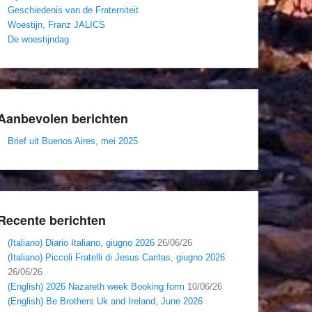
Geschiedenis van de Fraterniteit
Woestijn, Franz JALICS
De woestijndag
Aanbevolen berichten
Brief uit Buenos Aires, mei 2025
Recente berichten
(Italiano) Diario Italiano, giugno 2026
26/06/26
(Italiano) Piccoli Fratelli di Jesus Caritas, giugno 2026
26/06/26
(English) 2026 Nazareth week Booking form
10/06/26
(English) Be Brothers Uk and Ireland, June 2026