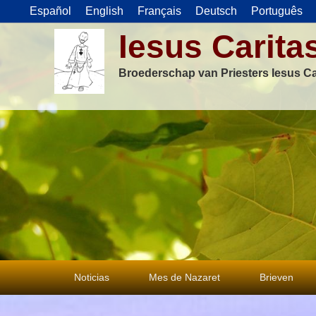
Español
English
Français
Deutsch
Português
Iesus Carita
Broederschap van Priesters Iesus Ca
Primair
Noticias
Mes de Nazaret
Brieven
menu