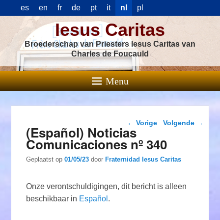
es
en
fr
de
pt
it
nl
pl
Iesus Caritas
Broederschap van Priesters Iesus Caritas van
Charles de Foucauld
Menu
Berichtnavigatie
←
Vorige
Volgende
→
(Español) Noticias
Comunicaciones nº 340
Geplaatst op
01/05/23
door
Fraternidad Iesus Caritas
Onze verontschuldigingen, dit bericht is alleen
beschikbaar in
Español
.