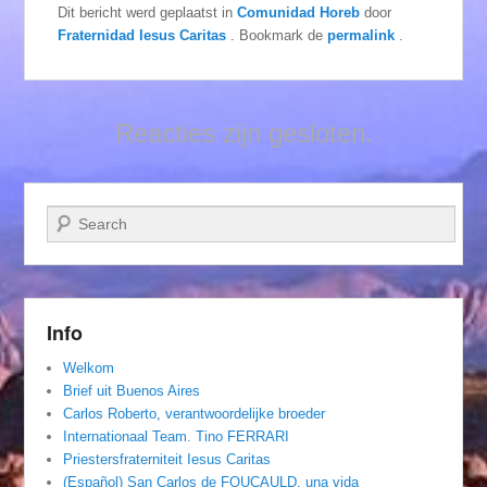
Dit bericht werd geplaatst in
Comunidad Horeb
door
Fraternidad Iesus Caritas
. Bookmark de
permalink
.
Reacties zijn gesloten.
Zoeken
Info
Welkom
Brief uit Buenos Aires
Carlos Roberto, verantwoordelijke broeder
Internationaal Team. Tino FERRARI
Priestersfraterniteit Iesus Caritas
(Español) San Carlos de FOUCAULD, una vida