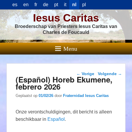
es
en
fr
de
pt
it
nl
pl
Iesus Caritas
Broederschap van Priesters Iesus Caritas van
Charles de Foucauld
Menu
Berichtnavigatie
←
Vorige
Volgende
→
(Español) Horeb Ekumene,
febrero 2026
Geplaatst op
01/02/26
door
Fraternidad Iesus Caritas
Onze verontschuldigingen, dit bericht is alleen
beschikbaar in
Español
.