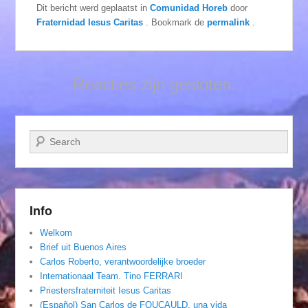
Dit bericht werd geplaatst in
Comunidad Horeb
door
Fraternidad Iesus Caritas
. Bookmark de
permalink
.
Reacties zijn gesloten.
Zoeken
Info
Welkom
Brief uit Buenos Aires
Carlos Roberto, verantwoordelijke broeder
Internationaal Team. Tino FERRARI
Priestersfraterniteit Iesus Caritas
(Español) San Carlos de FOUCAULD, una vida