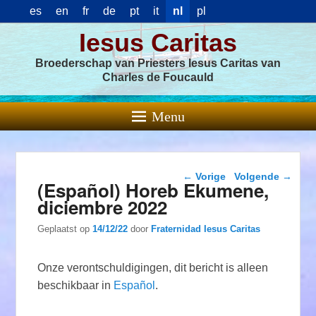
es
en
fr
de
pt
it
nl
pl
Iesus Caritas
Broederschap van Priesters Iesus Caritas van
Charles de Foucauld
Menu
Berichtnavigatie
←
Vorige
Volgende
→
(Español) Horeb Ekumene,
diciembre 2022
Geplaatst op
14/12/22
door
Fraternidad Iesus Caritas
Onze verontschuldigingen, dit bericht is alleen
beschikbaar in
Español
.