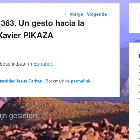
Berichtnavigatie
←
Vorige
Volgende
→
363. Un gesto hacia la
 Xavier PIKAZA
n beschikbaar in
Español
.
ternidad Iesus Caritas
. Bookmark de
permalink
.
ijn gesloten.