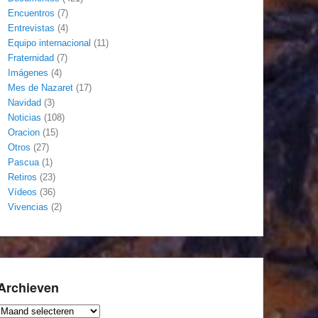
Encuentros
(7)
Entrevistas
(4)
Equipo internacional
(11)
Fraternidad
(7)
Imágenes
(4)
Mes de Nazaret
(17)
Navidad
(3)
Noticias
(108)
Oracion
(15)
Otros
(27)
Pascua
(1)
Retiros
(23)
Vídeos
(36)
Vivencias
(2)
Archieven
Archieven