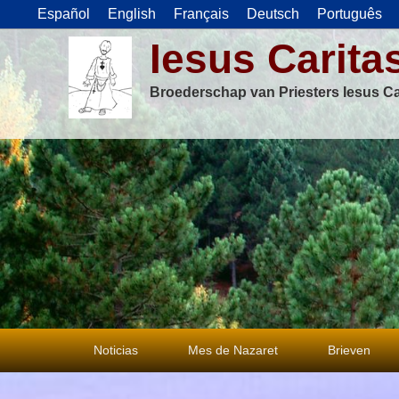
Español
English
Français
Deutsch
Português
Iesus Carita
Broederschap van Priesters Iesus Ca
Primair
Noticias
Mes de Nazaret
Brieven
menu