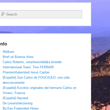
Zoeken
Info
Welkom
Brief uit Buenos Aires
Carlos Roberto, verantwoordelijke broeder
Internationaal Team. Tino FERRARI
Priestersfraterniteit Iesus Caritas
(Español) San Carlos de FOUCAULD, una vida
desconcertante
(Español) Escritos originales del hermano Carlos en
Viviers, Francia
(Español) Nazaret
De Levensherziening
Bij Een Fraterniteit Horen