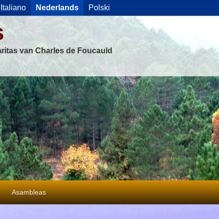
Italiano
Nederlands
Polski
s
ritas van Charles de Foucauld
Asambleas