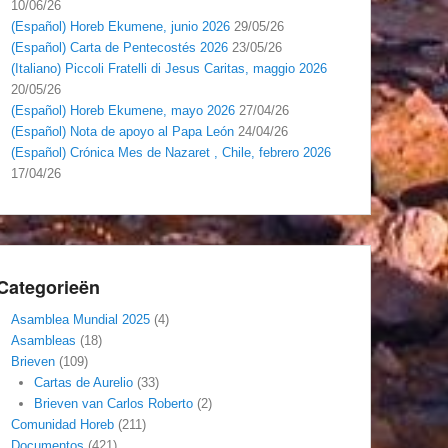
10/06/26
(Español) Horeb Ekumene, junio 2026
29/05/26
(Español) Carta de Pentecostés 2026
23/05/26
(Italiano) Piccoli Fratelli di Jesus Caritas, maggio 2026
20/05/26
(Español) Horeb Ekumene, mayo 2026
27/04/26
(Español) Nota de apoyo al Papa León
24/04/26
(Español) Crónica Mes de Nazaret , Chile, febrero 2026
17/04/26
Categorieën
Asamblea Mundial 2025
(4)
Asambleas
(18)
Brieven
(109)
Cartas de Aurelio
(33)
Brieven van Carlos Roberto
(2)
Comunidad Horeb
(211)
Documentos
(421)