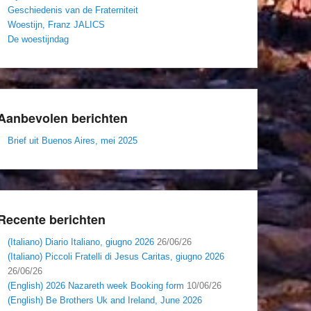
Geschiedenis van de Fraterniteit
Woestijn, Franz JALICS
De woestijndag
Aanbevolen berichten
Brief uit Buenos Aires, mei 2025
Recente berichten
(Italiano) Diario Italiano, giugno 2026
26/06/26
(Italiano) Piccoli Fratelli di Jesus Caritas, giugno 2026
26/06/26
(English) 2026 Nazareth week Booking form
10/06/26
(English) Be Brothers Uk and Ireland, June 2026