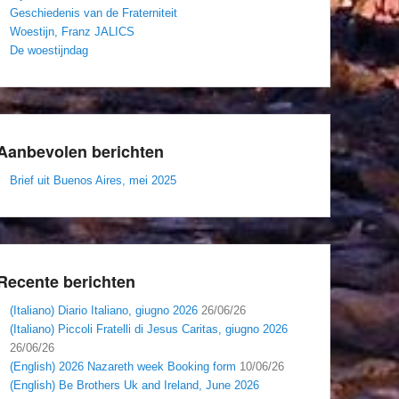
Geschiedenis van de Fraterniteit
Woestijn, Franz JALICS
De woestijndag
Aanbevolen berichten
Brief uit Buenos Aires, mei 2025
Recente berichten
(Italiano) Diario Italiano, giugno 2026
26/06/26
(Italiano) Piccoli Fratelli di Jesus Caritas, giugno 2026
26/06/26
(English) 2026 Nazareth week Booking form
10/06/26
(English) Be Brothers Uk and Ireland, June 2026