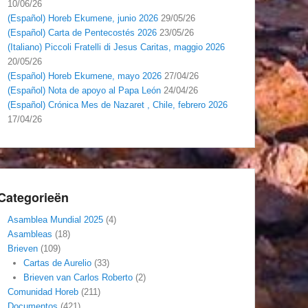
10/06/26
(Español) Horeb Ekumene, junio 2026
29/05/26
(Español) Carta de Pentecostés 2026
23/05/26
(Italiano) Piccoli Fratelli di Jesus Caritas, maggio 2026
20/05/26
(Español) Horeb Ekumene, mayo 2026
27/04/26
(Español) Nota de apoyo al Papa León
24/04/26
(Español) Crónica Mes de Nazaret , Chile, febrero 2026
17/04/26
Categorieën
Asamblea Mundial 2025
(4)
Asambleas
(18)
Brieven
(109)
Cartas de Aurelio
(33)
Brieven van Carlos Roberto
(2)
Comunidad Horeb
(211)
Documentos
(421)