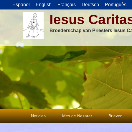
Español
English
Français
Deutsch
Português
Iesus Carita
Broederschap van Priesters Iesus Ca
Primair
Noticias
Mes de Nazaret
Brieven
menu