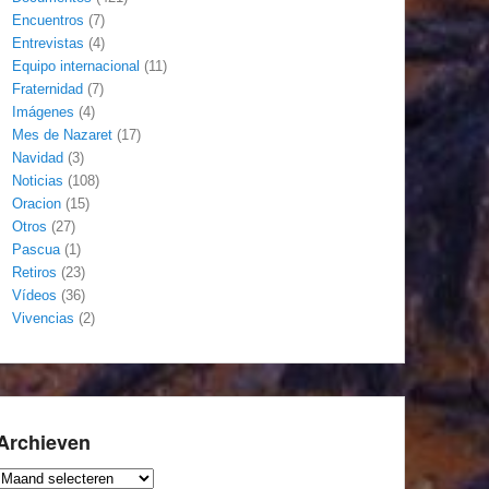
Encuentros
(7)
Entrevistas
(4)
Equipo internacional
(11)
Fraternidad
(7)
Imágenes
(4)
Mes de Nazaret
(17)
Navidad
(3)
Noticias
(108)
Oracion
(15)
Otros
(27)
Pascua
(1)
Retiros
(23)
Vídeos
(36)
Vivencias
(2)
Archieven
Archieven