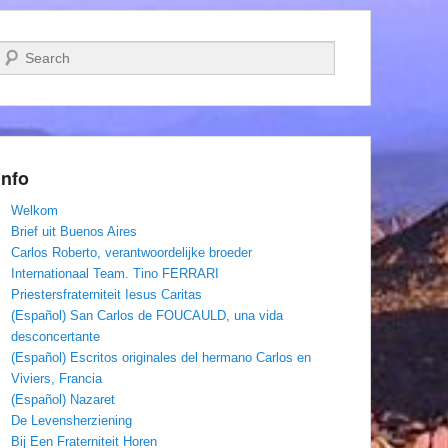
Zoeken
Info
Welkom
Brief uit Buenos Aires
Carlos Roberto, verantwoordelijke broeder
Internationaal Team. Tino FERRARI
Priestersfraterniteit Iesus Caritas
(Español) San Carlos de FOUCAULD, una vida
desconcertante
(Español) Escritos originales del hermano Carlos en
Viviers, Francia
(Español) Nazaret
De Levensherziening
Bij Een Fraterniteit Horen