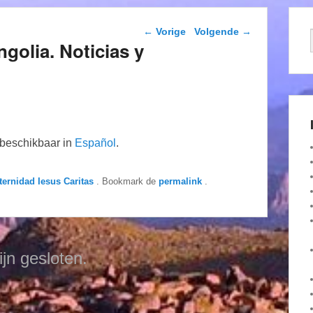
Berichtnavigatie
←
Vorige
Volgende
→
golia. Noticias y
n beschikbaar in
Español
.
ternidad Iesus Caritas
. Bookmark de
permalink
.
ijn gesloten.