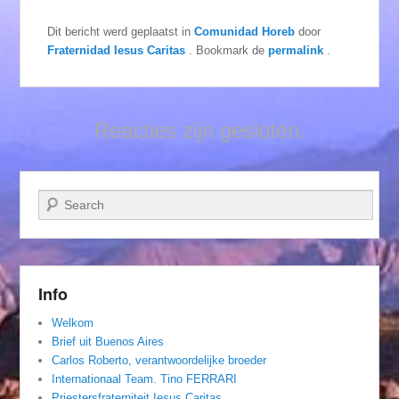
Dit bericht werd geplaatst in
Comunidad Horeb
door
Fraternidad Iesus Caritas
. Bookmark de
permalink
.
Reacties zijn gesloten.
Zoeken
Info
Welkom
Brief uit Buenos Aires
Carlos Roberto, verantwoordelijke broeder
Internationaal Team. Tino FERRARI
Priestersfraterniteit Iesus Caritas