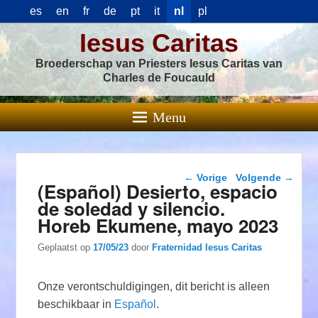
es
en
fr
de
pt
it
nl
pl
Iesus Caritas
Broederschap van Priesters Iesus Caritas van
Charles de Foucauld
Menu
Berichtnavigatie
←
Vorige
Volgende
→
(Español) Desierto, espacio
de soledad y silencio.
Horeb Ekumene, mayo 2023
Geplaatst op
17/05/23
door
Fraternidad Iesus Caritas
Onze verontschuldigingen, dit bericht is alleen
beschikbaar in
Español
.