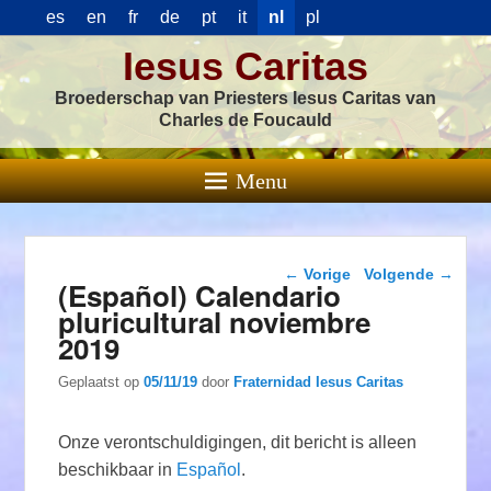
es
en
fr
de
pt
it
nl
pl
Iesus Caritas
Broederschap van Priesters Iesus Caritas van
Charles de Foucauld
Menu
Berichtnavigatie
←
Vorige
Volgende
→
(Español) Calendario
pluricultural noviembre
2019
Geplaatst op
05/11/19
door
Fraternidad Iesus Caritas
Onze verontschuldigingen, dit bericht is alleen
beschikbaar in
Español
.