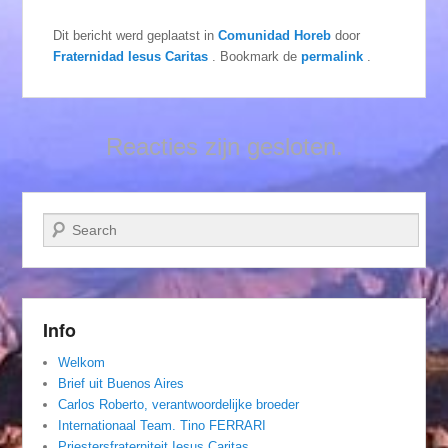
Dit bericht werd geplaatst in
Comunidad Horeb
door
Fraternidad Iesus Caritas
. Bookmark de
permalink
.
Reacties zijn gesloten.
Zoeken
Info
Welkom
Brief uit Buenos Aires
Carlos Roberto, verantwoordelijke broeder
Internationaal Team. Tino FERRARI
Priestersfraterniteit Iesus Caritas